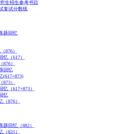
研究生招生参考书目
考试复试分数线
试真题回忆
（876）
忆（617）
876）
题回忆
17+873)
873）
（617+873）
回忆
（876）
真题回忆（882）
（821）