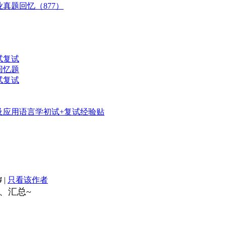
业真题回忆（877）
试复试
回忆题
试复试
学及应用语言学初试+复试经验贴
4
|
只看该作者
、汇总~