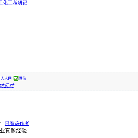
工化工考研记
人人网
微信
反对
1
|
只看该作者
专业真题经验