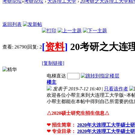
考研论坛
»
考研论坛
›
大连理工大学
›
20考研之大连理工大学精华
返回列表
[
资料
]
20考研之大
查看:
26790
|
回复:
2
[复制链接]
电梯直达
楼主
发表于 2019-7-12 16:40
|
只看该作者
欢迎各位小帮主来到大连理工大学版~本
小帮主都能在本帖中得到自己所需要的信
△2020硕士研究生招生信息△
❤
招生简章：
2020年大连理工大学硕士
❤
专业目录：
2020年大连理工大学硕士