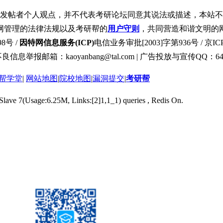
发帖者个人观点，并不代表考研论坛同意其说法或描述，本站不
网管理的法律法规以及考研帮的
用户守则
，共同营造和谐文明的
8号 /
因特网信息服务(ICP)
电信业务审批[2003]字第936号 / 京ICP
良信息举报邮箱：kaoyanbang@tal.com | 广告投放与宣传QQ：649
帮学堂
|
网站地图
|
院校地图
|
漏洞提交
|
考研帮
 Slave 7(Usage:6.25M, Links:[2]1,1_1) queries , Redis On.