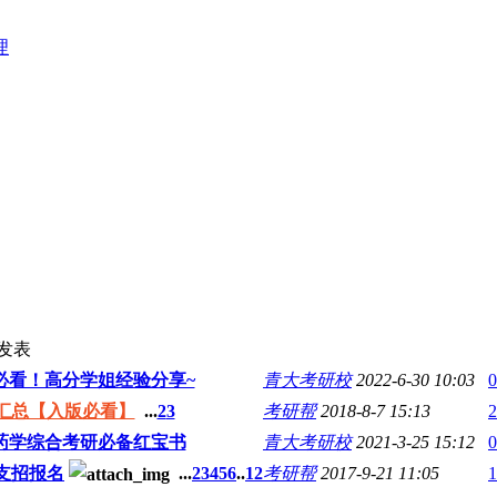
理
发表
必看！高分学姐经验分享~
青大考研校
2022-6-30 10:03
0
汇总【入版必看】
...
2
3
考研帮
2018-8-7 15:13
2
5药学综合考研必备红宝书
青大考研校
2021-3-25 15:12
0
支招报名
...
2
3
4
5
6
..
12
考研帮
2017-9-21 11:05
1