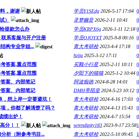
料，谢谢
学员Y1SEdg
2026-5-17 17:04
0
试）
灵梦幽音
2026-2-11 10:41
0
了不给提款怎么办
学员KRPX6g
2026-1-11 12:18
0
服，联系客服与开户注册
学员OJOYXT
2025-9-8 00:16
0
构专业学姐...
青大考研校
2023-4-4 17:18
0
hzjja
2025-3-12 17:11
0
考答案,重点范围
买颗小行星
2025-2-11 10:11
0
考答案,重点范围
夕阳下的猫猫
2025-1-2 10:44
0
考答案、内部笔记
阿波痴徳
2024-8-28 14:01
0
考答案、内部笔记
DMH帝陌皇
2024-5-23 10:12
0
清单，想上岸一定要避坑！
青大考研校
2024-4-16 17:03
0
事项，你都了解清楚了吗？
青大考研校
2024-4-13 15:43
0
试成绩出炉！
青大考研校
2024-4-7 15:54
0
得高分！！
serendipity183
2023-9-17 23:58
1
分析（附参考书目...
青大考研校
2022-5-10 09:45
1