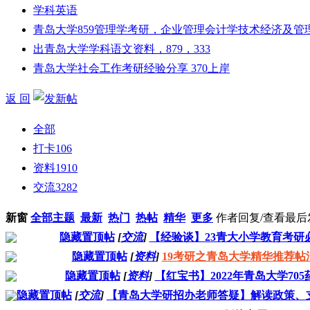
学科英语
青岛大学859管理学考研，企业管理会计学技术经济及管
出青岛大学学科语文资料，879，333
青岛大学社会工作考研经验分享 370上岸
返 回
全部
打卡
106
资料
1910
交流
3282
新窗
全部主题
最新
热门
热帖
精华
更多
作者
回复/查看
最后
隐藏置顶帖
[
交流
]
【经验谈】23青大小学教育考研
隐藏置顶帖
[
资料
]
19考研之青岛大学精华推荐帖
隐藏置顶帖
[
资料
]
【红宝书】2022年青岛大学70
隐藏置顶帖
[
交流
]
【青岛大学研招办老师答疑】解读政策、