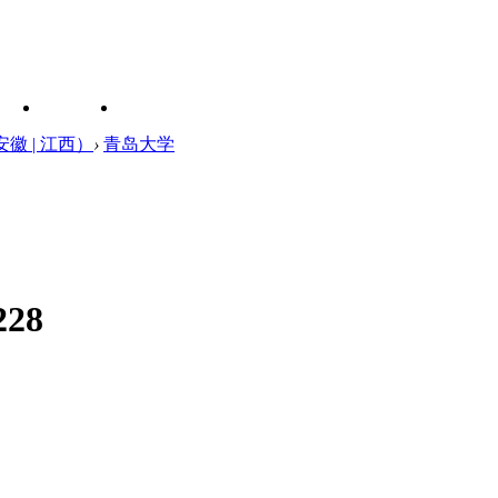
安徽 | 江西）
›
青岛大学
228