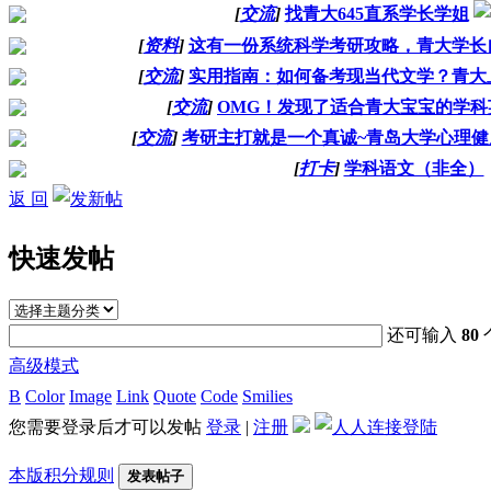
[
交流
]
找青大645直系学长学姐
[
资料
]
这有一份系统科学考研攻略，青大学长自
[
交流
]
实用指南：如何备考现当代文学？青大上
[
交流
]
OMG！发现了适合青大宝宝的学科
[
交流
]
考研主打就是一个真诚~青岛大学心理
[
打卡
]
学科语文（非全）
返 回
快速发帖
还可输入
80
高级模式
B
Color
Image
Link
Quote
Code
Smilies
您需要登录后才可以发帖
登录
|
注册
本版积分规则
发表帖子