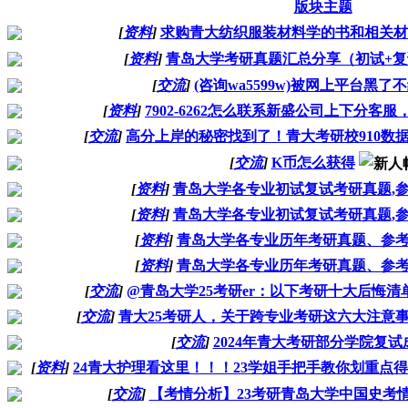
版块主题
[
资料
]
求购青大纺织服装材料学的书和相关材
[
资料
]
青岛大学考研真题汇总分享（初试+复
[
交流
]
(咨询wa5599w)被网上平台黑
[
资料
]
7902-6262怎么联系新盛公司上下分客
[
交流
]
高分上岸的秘密找到了！青大考研校910数据结
[
交流
]
K币怎么获得
[
资料
]
青岛大学各专业初试复试考研真题,参
[
资料
]
青岛大学各专业初试复试考研真题,参
[
资料
]
青岛大学各专业历年考研真题、参
[
资料
]
青岛大学各专业历年考研真题、参
[
交流
]
@青岛大学25考研er：以下考研十大后悔
[
交流
]
青大25考研人，关于跨专业考研这六大注意
[
交流
]
2024年青大考研部分学院复
[
资料
]
24青大护理看这里！！！23学姐手把手教你划重点
[
交流
]
【考情分析】23考研青岛大学中国史考情