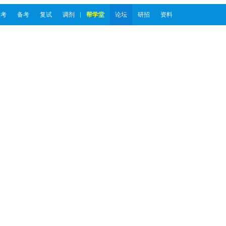
报考
备考
复试
调剂
帮学堂
论坛
研招
资料