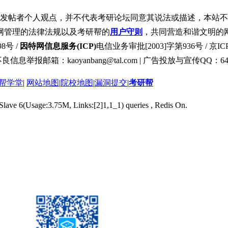
发帖者个人观点，并不代表考研论坛同意其说法或描述，本站不
网管理的法律法规以及考研帮的
用户守则
，共同营造和谐文明的
8号 /
因特网信息服务(ICP)
电信业务审批[2003]字第936号 / 京ICP
良信息举报邮箱：kaoyanbang@tal.com | 广告投放与宣传QQ：649
帮学堂
|
网站地图
|
院校地图
|
漏洞提交
|
考研帮
 Slave 6(Usage:3.75M, Links:[2]1,1_1) queries , Redis On.