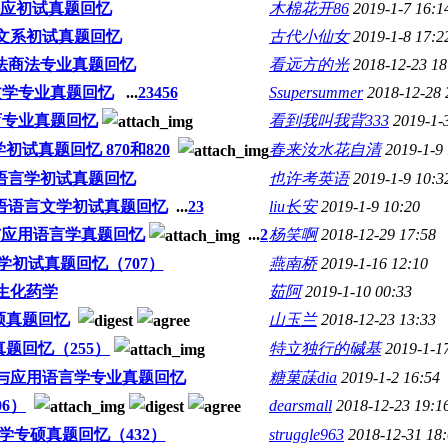
外应初试真题回忆
木棉花开86
2019-1-7 16:1
中文系初试真题回忆
古代小仙女
2019-1-8 17:2
商法商法专业真题回忆
看远方的光
2018-12-23 18
文学专业真题回忆
...
2
3
4
5
6
Ssupersummer
2018-12-28 
育专业真题回忆
看到我叫我背333
2019-1-
试真题回忆 870和820
春来汝水花自清
2019-1-9
语语言学初试真题回忆
也许考英语
2019-1-9 10:3
英语语言文学初试真题回忆
...
2
3
liu长安
2019-1-9 10:20
学与应用语言学真题回忆
...
2
杨笑啊
2018-12-29 17:58
学初试真题回忆（707）
燕南桥
2019-1-16 12:10
生化药学
茹阿
2019-1-10 00:33
硕真题回忆
山玉兰
2018-12-23 13:33
真题回忆（255）
特立独行的碱基
2019-1-1
学与应用语言学专业真题回忆
糖菓菋dia
2019-1-2 16:54
6）
dearsmall
2018-12-23 19:1
计学专硕真题回忆（432）
struggle963
2018-12-31 18