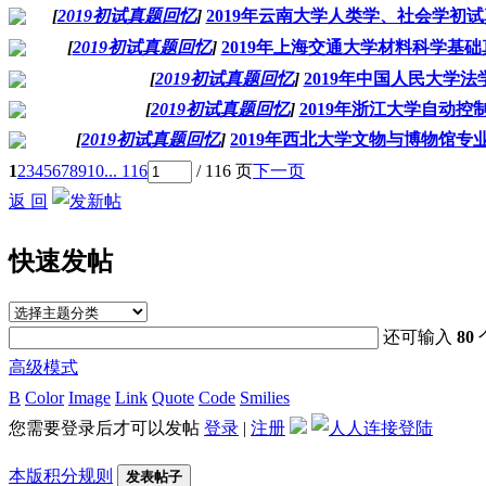
[
2019初试真题回忆
]
2019年云南大学人类学、社会学初试真
[
2019初试真题回忆
]
2019年上海交通大学材料科学基础
[
2019初试真题回忆
]
2019年中国人民大学
[
2019初试真题回忆
]
2019年浙江大学自动控
[
2019初试真题回忆
]
2019年西北大学文物与博物馆专
1
2
3
4
5
6
7
8
9
10
... 116
/ 116 页
下一页
返 回
快速发帖
还可输入
80
高级模式
B
Color
Image
Link
Quote
Code
Smilies
您需要登录后才可以发帖
登录
|
注册
本版积分规则
发表帖子