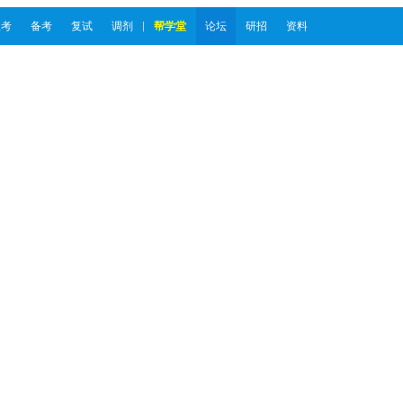
报考
备考
复试
调剂
帮学堂
论坛
研招
资料