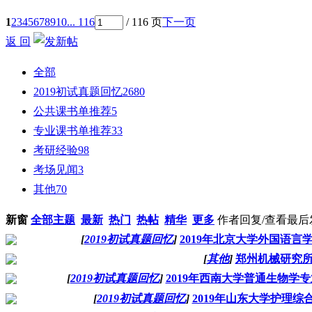
1
2
3
4
5
6
7
8
9
10
... 116
/ 116 页
下一页
返 回
全部
2019初试真题回忆
2680
公共课书单推荐
5
专业课书单推荐
33
考研经验
98
考场见闻
3
其他
70
新窗
全部主题
最新
热门
热帖
精华
更多
作者
回复/查看
最后
[
2019初试真题回忆
]
2019年北京大学外国语
[
其他
]
郑州机械研究
[
2019初试真题回忆
]
2019年西南大学普通生物学
[
2019初试真题回忆
]
2019年山东大学护理综