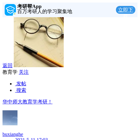
考研帮App
立即下
百万考研人的学习聚集地
载
返回
教育学
关注
发帖
搜索
华中师大教育学考研！
buxianghe
2021-5-11 17:03