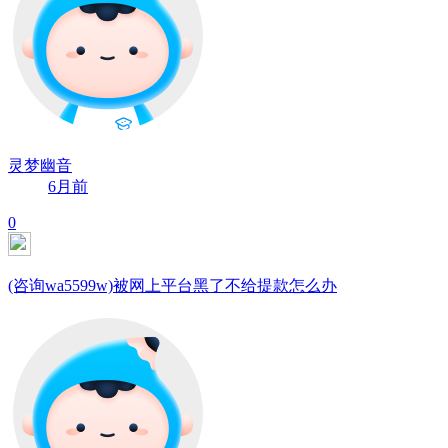
灵梦幽音
6月前
0
(咨询wa5599w)被网上平台黑了不给提款怎么办