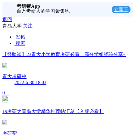
考研帮App
立即下
百万考研人的学习聚集地
载
返回
青岛大学
关注
发帖
搜索
【经验谈】23青大小学教育考研必看！高分学姐经验分享~
青大考研校
2022-6-30 18:03
0
19考研之青岛大学精华推荐帖汇总【入版必看】
考研帮