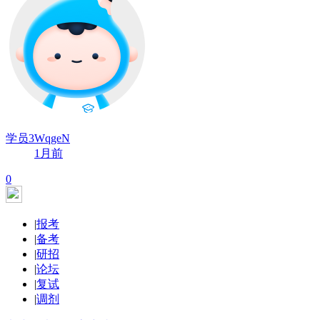
学员3WqgeN
1月前
0
|
报考
|
备考
|
研招
|
论坛
|
复试
|
调剂