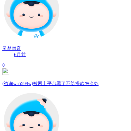
灵梦幽音
6月前
0
(咨询wa5599w)被网上平台黑了不给提款怎么办