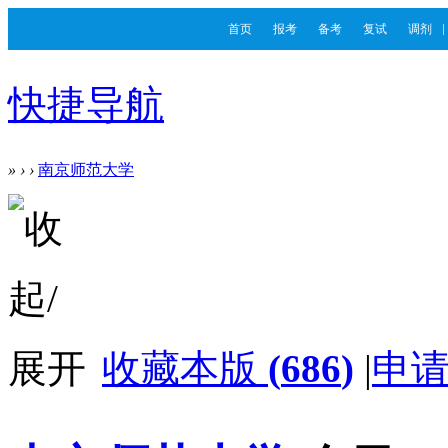
首页
报考
备考
复试
调剂
快捷导航
»
›
›
南京师范大学
收藏本版
(
686
)
|
申