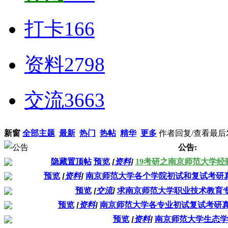
打卡
166
资料
2798
交流
3663
新窗
全部主题
最新
热门
热帖
精华
更多
作者
回复/查看
最后
公告:
隐藏置顶帖
预览
[
资料
]
19考研之南京师范大学
预览
[
资料
]
南京师范大学各个学院初试和复试考研
预览
[
交流
]
求南京师范大学职业技术教育专
预览
[
资料
]
南京师范大学各专业初试复试考研真
预览
[
资料
]
南京师范大学生态学