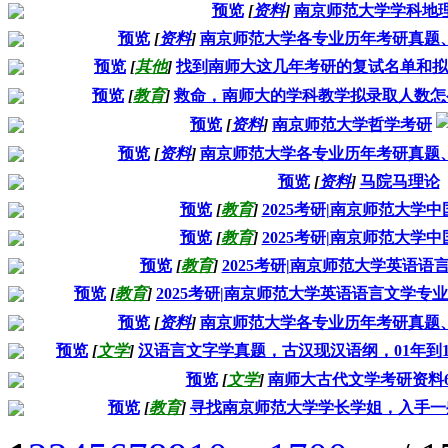
预览
[
资料
]
南京师范大学学科地
预览
[
资料
]
南京师范大学各专业历年考研真题
预览
[
其他
]
找到南师大这几年考研的复试名单和拟
预览
[
教育
]
救命，南师大的学科教学拟录取人数怎
预览
[
资料
]
南京师范大学哲学考研
预览
[
资料
]
南京师范大学各专业历年考研真题
预览
[
资料
]
马院马理论
预览
[
教育
]
2025考研|南京师范大学
预览
[
教育
]
2025考研|南京师范大学
预览
[
教育
]
2025考研|南京师范大学英语
预览
[
教育
]
2025考研|南京师范大学英语语言文学专
预览
[
资料
]
南京师范大学各专业历年考研真题
预览
[
文学
]
汉语言文字学真题，古汉现汉语纲，01年到1
预览
[
文学
]
南师大古代文学考研资料6
预览
[
教育
]
寻找南京师范大学学长学姐，入手一