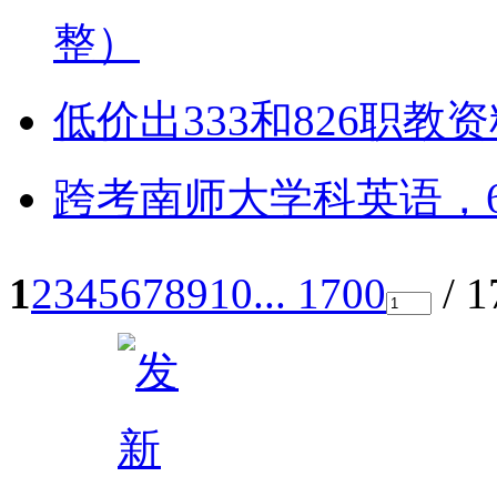
整）
低价出333和826职教
跨考南师大学科英语，6
1
2
3
4
5
6
7
8
9
10
... 1700
/ 