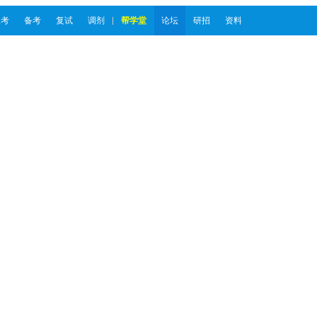
报考
备考
复试
调剂
帮学堂
论坛
研招
资料