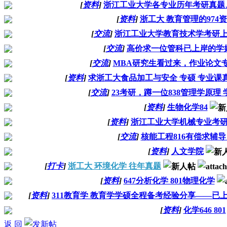
[
资料
]
浙江工业大学各专业历年考研真题
[
资料
]
浙工大 教育管理的974
[
交流
]
浙江工业大学教育技术学考研
[
交流
]
高价求一位管科已上岸的学
[
交流
]
MBA研究生看过来，作业论文
[
资料
]
求浙工大食品加工与安全 专硕 专业课
[
交流
]
23考研，蹲一位838管理学原理
[
资料
]
生物化学84
[
资料
]
浙江工业大学机械专业考
[
交流
]
核能工程816有偿求辅导
[
资料
]
人文学院
[
打卡
]
浙工大 环境化学 往年真题
[
资料
]
647分析化学 801物理化学
[
资料
]
311教育学 教育学学硕全程备考经验分享——已
[
资料
]
化学646 801
返 回