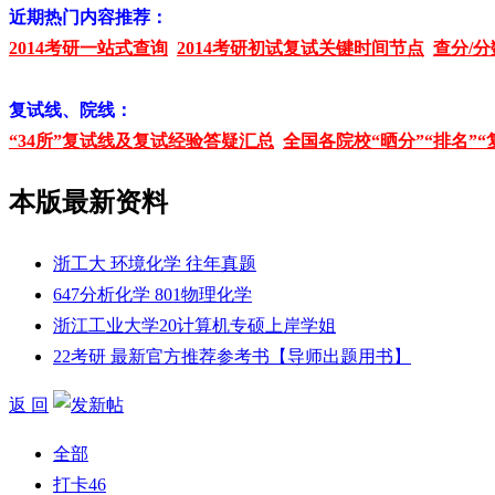
近期热门内容推荐：
2014考研一站式查询
2014考研初试复试关键时间节点
查分/分
复试线、院线：
“34所”复试线及复试经验答疑汇总
全国各院校“晒分”“排名”“
本版最新资料
浙工大 环境化学 往年真题
647分析化学 801物理化学
浙江工业大学20计算机专硕上岸学姐
22考研 最新官方推荐参考书【导师出题用书】
返 回
全部
打卡
46