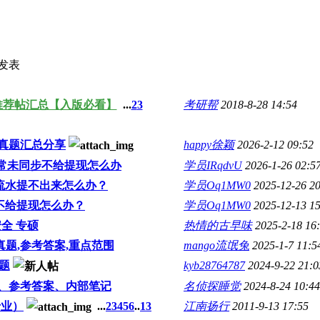
发表
推荐帖汇总【入版必看】
...
2
3
考研帮
2018-8-28 14:54
真题汇总分享
happy徐颖
2026-2-12 09:52
异常未同步不给提现怎么办
学员IRqdvU
2026-1-26 02:5
了罚流水提不出来怎么办？
学员Oq1MW0
2025-12-26 2
系统不给提现怎么办？
学员Oq1MW0
2025-12-13 1
全 专硕
热情的古早味
2025-2-18 16
题,参考答案,重点范围
mango流氓兔
2025-1-7 11:5
题
kyb28764787
2024-9-22 21:0
、参考答案、内部笔记
名侦探睡觉
2024-8-24 10:44
专业）
...
2
3
4
5
6
..
13
江南扬行
2011-9-13 17:55