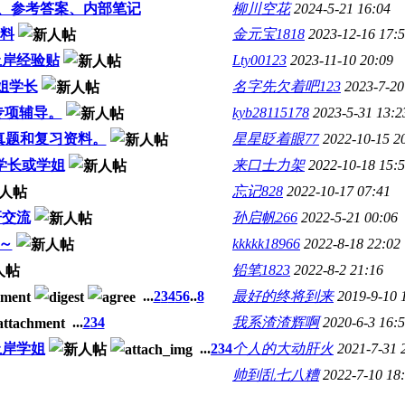
、参考答案、内部笔记
柳川空花
2024-5-21 16:04
资料
金元宝1818
2023-12-16 17:
上岸经验贴
Lty00123
2023-11-10 20:09
姐学长
名字先欠着吧123
2023-7-20
专项辅导。
kyb28115178
2023-5-31 13:2
真题和复习资料。
星星眨着眼77
2022-10-15 2
 学长或学姐
来口士力架
2022-10-18 15:
忘记828
2022-10-17 07:41
研交流
孙启帆266
2022-5-21 00:06
～
kkkkk18966
2022-8-18 22:02
铅笔1823
2022-8-2 21:16
...
2
3
4
5
6
..
8
最好的终将到来
2019-9-10 
...
2
3
4
我系渣渣辉啊
2020-6-3 16:
上岸学姐
...
2
3
4
个人的大动肝火
2021-7-31 
帅到乱七八糟
2022-7-10 18