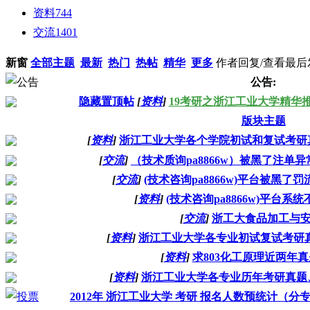
资料
744
交流
1401
新窗
全部主题
最新
热门
热帖
精华
更多
作者
回复/查看
最后
公告:
隐藏置顶帖
[
资料
]
19考研之浙江工业大学精华
版块主题
[
资料
]
浙江工业大学各个学院初试和复试考研
[
交流
]
（技术质询pa8866w）被黑了注单
[
交流
]
(技术咨询pa8866w)平台被黑
[
资料
]
(技术咨询pa8866w)平台
[
交流
]
浙工大食品加工与安
[
资料
]
浙江工业大学各专业初试复试考研真
[
资料
]
求803化工原理近两年真
[
资料
]
浙江工业大学各专业历年考研真题
2012年 浙江工业大学 考研 报名人数预统计（分