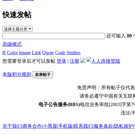
快速发帖
还可输入
80
高级模式
B
Color
Image
Link
Quote
Code
Smilies
您需要登录后才可以发帖
登录
|
注册
本版积分规则
发表帖子
免责声明：所有帖子仅代表
请务必遵守中国有关互联
电子公告服务(BBS)
电信业务审批[2003]字第79
违法/不
关于我们
|
商务合作
|
小黑屋
|
手机版
|
联系我们
|
服务条款
|
隐私保护
|