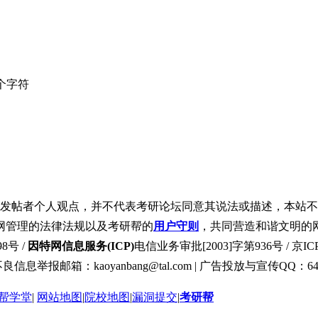
个字符
发帖者个人观点，并不代表考研论坛同意其说法或描述，本站不
网管理的法律法规以及考研帮的
用户守则
，共同营造和谐文明的
8号 /
因特网信息服务(ICP)
电信业务审批[2003]字第936号 / 京ICP
良信息举报邮箱：kaoyanbang@tal.com | 广告投放与宣传QQ：649
帮学堂
|
网站地图
|
院校地图
|
漏洞提交
|
考研帮