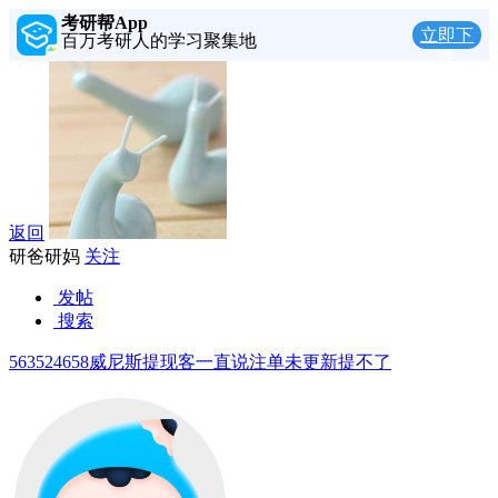
考研帮App
立即下
百万考研人的学习聚集地
载
返回
研爸研妈
关注
发帖
搜索
563524658威尼斯提现客一直说注单未更新提不了