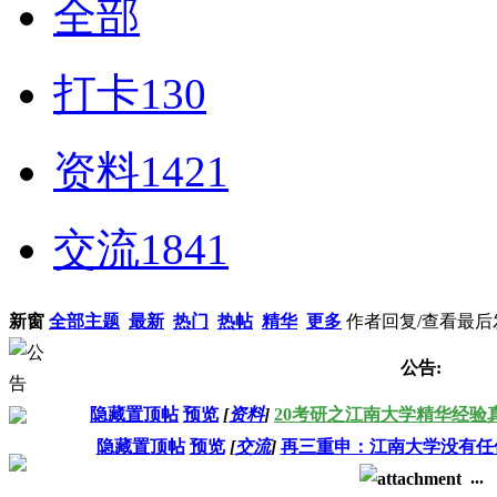
全部
打卡
130
资料
1421
交流
1841
新窗
全部主题
最新
热门
热帖
精华
更多
作者
回复/查看
最后
公告:
隐藏置顶帖
预览
[
资料
]
20考研之江南大学精华经验
隐藏置顶帖
预览
[
交流
]
再三重申：江南大学没有任何
...