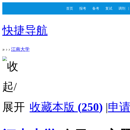
首页
报考
备考
复试
调剂
快捷导航
»
›
›
江南大学
收藏本版
(
250
)
|
申