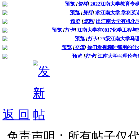
预览
[
资料
]
2022江南大学教育专
预览
[
资料
]
求江南大学 学科英语
预览
[
资料
]
出江南大学有机化学
预览
[
打卡
]
江南大学有0817化学工程
预览
[
打卡
]
25级江南大学马
预览
[
交流
]
你们看视频时都用的什
预览
[
打卡
]
江南大学马理论考
返 回
免责声明：所有帖子仅