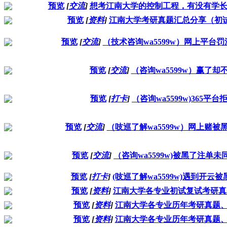
预览
[
交流
]
想考江南大学的控制工程，有没有学
预览
[
资料
]
江南大学考研真题汇总分享（初
预览
[
交流
]
（技术咨询wa5599w）网上平台
预览
[
交流
]
（咨询wa5599w）赢了
预览
[
打卡
]
（咨询wa5599w)365
预览
[
交流
]
（吱巡了解wa5599w）网上赌
预览
[
交流
]
（咨询wa5599w)被黑了注单
预览
[
打卡
]
(吱巡了解wa5599w)遇到开
预览
[
资料
]
江南大学各专业初试复试考研真
预览
[
资料
]
江南大学各专业历年考研真题
预览
[
资料
]
江南大学各专业历年考研真题