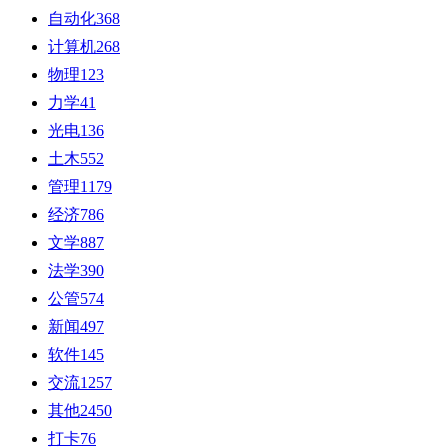
自动化
368
计算机
268
物理
123
力学
41
光电
136
土木
552
管理
1179
经济
786
文学
887
法学
390
公管
574
新闻
497
软件
145
交流
1257
其他
2450
打卡
76