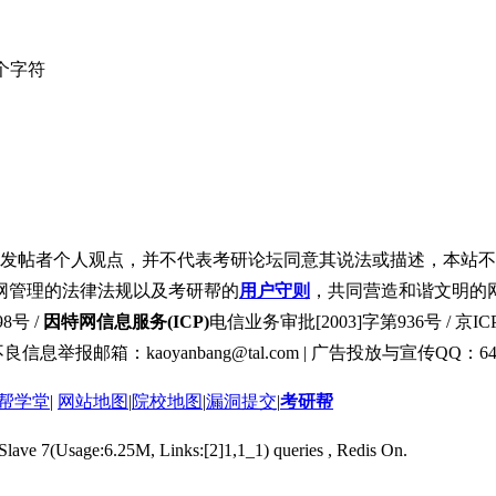
个字符
发帖者个人观点，并不代表考研论坛同意其说法或描述，本站不
网管理的法律法规以及考研帮的
用户守则
，共同营造和谐文明的
8号 /
因特网信息服务(ICP)
电信业务审批[2003]字第936号 / 京ICP
良信息举报邮箱：kaoyanbang@tal.com | 广告投放与宣传QQ：649
帮学堂
|
网站地图
|
院校地图
|
漏洞提交
|
考研帮
 Slave 7(Usage:6.25M, Links:[2]1,1_1) queries , Redis On.