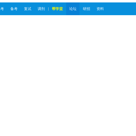
报考
备考
复试
调剂
帮学堂
论坛
研招
资料