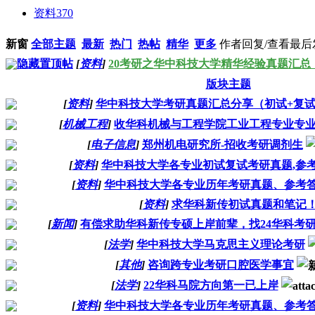
资料
370
新窗
全部主题
最新
热门
热帖
精华
更多
作者
回复/查看
最后
隐藏置顶帖
[
资料
]
20考研之华中科技大学精华经验真题汇总
版块主题
[
资料
]
华中科技大学考研真题汇总分享（初试+复
[
机械工程
]
收华科机械与工程学院工业工程专业专
[
电子信息
]
郑州机电研究所-招收考研调剂生
[
资料
]
华中科技大学各专业初试复试考研真题,参考
[
资料
]
华中科技大学各专业历年考研真题、参考
[
资料
]
求华科新传初试真题和笔记
[
新闻
]
有偿求助华科新传专硕上岸前辈，找24华科考
[
法学
]
华中科技大学马克思主义理论考研
[
其他
]
咨询跨专业考研口腔医学事宜
[
法学
]
22华科马院方向第一已上岸
[
资料
]
华中科技大学各专业历年考研真题、参考