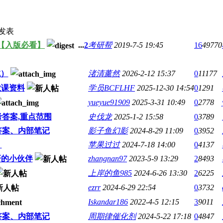
发表
【入版必看】
...
2
考研帮
2019-7-5 19:45
16
49770
试）
渚清薰然
2026-2-12 15:37
0
11177
业课资料
学员BCFLHF
2025-12-30 14:54
0
1291
yueyue91909
2025-3-31 10:49
0
2778
答案,重点范围
史伐龙
2025-1-2 15:58
0
3789
答案、内部笔记
影子鱼幻影
2024-8-29 11:09
0
3952
！
苹果过过
2024-7-18 14:00
0
4137
研的小伙伴
zhangnan97
2023-5-9 13:29
2
8493
上岸的鱼985
2024-6-26 13:30
2
6225
ezrr
2024-6-29 22:54
0
3732
Iskandar186
2022-4-5 12:15
3
9011
答案、内部笔记
周期律催化剂
2024-5-22 17:18
0
4847