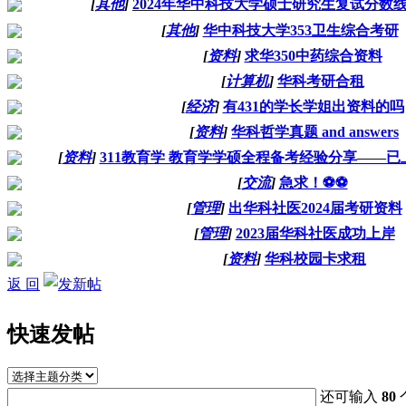
[
其他
]
2024年华中科技大学硕士研究生复试分数
[
其他
]
华中科技大学353卫生综合考研
[
资料
]
求华350中药综合资料
[
计算机
]
华科考研合租
[
经济
]
有431的学长学姐出资料的吗
[
资料
]
华科哲学真题 and answers
[
资料
]
311教育学 教育学学硕全程备考经验分享——已
[
交流
]
急求！⚽️⚽️
[
管理
]
出华科社医2024届考研资料
[
管理
]
2023届华科社医成功上岸
[
资料
]
华科校园卡求租
返 回
快速发帖
还可输入
80