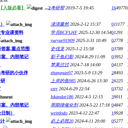
【入版必看】
...
2
考研帮
2019-7-5 19:45
16
49770
试）
渚清薰然
2026-2-12 15:37
0
11177
业专业课资料
学员BCFLHF
2025-12-30 14:54
0
1291
yueyue91909
2025-3-31 10:49
0
2778
答案,重点范围
史伐龙
2025-1-2 15:58
0
3789
答案、内部笔记
影子鱼幻影
2024-8-29 11:09
0
3952
！
苹果过过
2024-7-18 14:00
0
4137
科考研的小伙伴
zhangnan97
2023-5-9 13:29
2
8493
考研
上岸的鱼985
2024-6-26 13:30
2
6225
宜
ezrr
2024-6-29 22:54
0
3732
Iskandar186
2022-4-5 12:15
3
9011
答案、内部笔记
周期律催化剂
2024-5-22 17:18
0
4847
全日制）
weirdodo
2023-4-12 22:47
1
9928
统计
必上必胜20
2024-4-11 20:00
0
5277