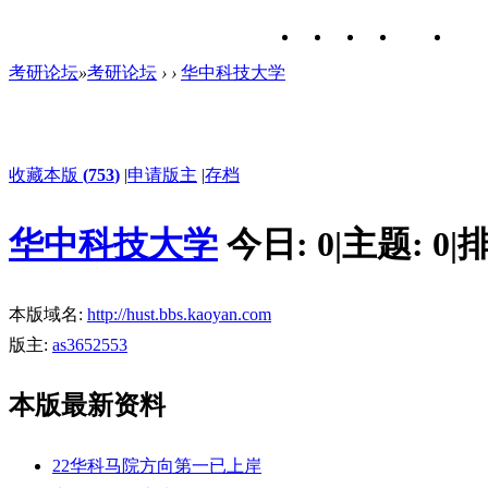
考研论坛
»
考研论坛
›
›
华中科技大学
收藏本版
(
753
)
|
申请版主
|
存档
华中科技大学
今日:
0
|
主题:
0
|
排
本版域名:
http://hust.bbs.kaoyan.com
版主:
as3652553
本版最新资料
22华科马院方向第一已上岸