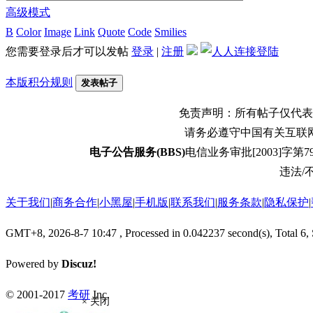
高级模式
B
Color
Image
Link
Quote
Code
Smilies
您需要登录后才可以发帖
登录
|
注册
本版积分规则
发表帖子
免责声明：所有帖子仅代表
请务必遵守中国有关互联
电子公告服务(BBS)
电信业务审批[2003]字第79
违法/不
关于我们
|
商务合作
|
小黑屋
|
手机版
|
联系我们
|
服务条款
|
隐私保护
|
GMT+8, 2026-8-7 10:47
, Processed in 0.042237 second(s), Total 6,
Powered by
Discuz!
© 2001-2017
考研
Inc.
× 关闭