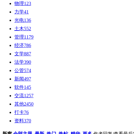
物理
123
力学
41
光电
136
土木
552
管理
1179
经济
786
文学
887
法学
390
公管
574
新闻
497
软件
145
交流
1257
其他
2450
打卡
76
资料
370
新窗
全部主题
最新
热门
热帖
精华
更多
作者
回复/查看
最后