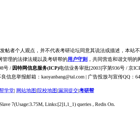
发帖者个人观点，并不代表考研论坛同意其说法或描述，本站不
网管理的法律法规以及考研帮的
用户守则
，共同营造和谐文明的
8号 /
因特网信息服务(ICP)
电信业务审批[2003]字第936号 / 京ICP
良信息举报邮箱：kaoyanbang@tal.com | 广告投放与宣传QQ：649
帮学堂
|
网站地图
|
院校地图
|
漏洞提交
|
考研帮
 Slave 7(Usage:3.75M, Links:[2]1,1_1) queries , Redis On.