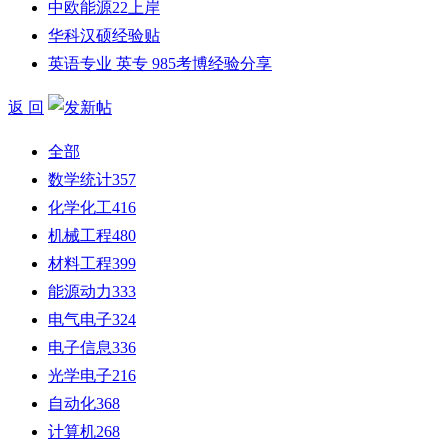
中欧能源22上岸
华科汉硕经验贴
英语专业 英专 985考博经验分享
返 回
全部
数学统计
357
化学化工
416
机械工程
480
材料工程
399
能源动力
333
电气电子
324
电子信息
336
光学电子
216
自动化
368
计算机
268