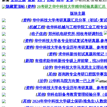
隐藏置顶帖
[
资料
]
20考研之华中科技大学精华经验真题汇总
版块主题
[
资料
]
华中科技大学考研真题汇总分享（初试+复
[
机械工程
]
收华科机械与工程学院工业工程专
[
电子信息
]
郑州机电研究所-招收考研调剂生
[
资料
]
华中科技大学各专业初试复试考研真题,参考
[
资料
]
华中科技大学各专业历年考研真题、参考
[
资料
]
求华科新传初试真题和笔记
[
新闻
]
有偿求助华科新传专硕上岸前辈，找24华
[
法学
]
华中科技大学马克思主义理论
[
其他
]
咨询跨专业考研口腔医学事
[
法学
]
22华科马院方向第一已上岸
[
资料
]
华中科技大学各专业历年考研真题、参考
[
其他
]
华科在职备考教育管理经验分享（
[
其他
]
2024年华中科技大学硕士保研(推免生)人数