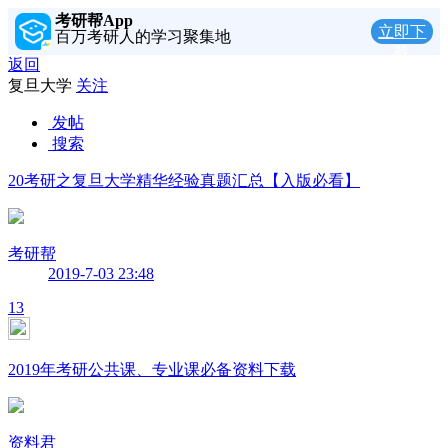
考研帮App
立即下
百万考研人的学习聚集地
载
返回
复旦大学
关注
发帖
搜索
20考研之复旦大学精华经验真题汇总【入版必看】
考研帮
2019-7-03 23:48
13
2019年考研公共课、专业课必备资料下载
资料君