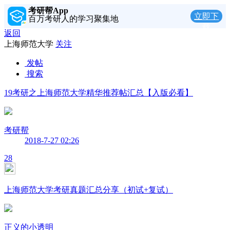
考研帮App
立即下
百万考研人的学习聚集地
载
返回
上海师范大学
关注
发帖
搜索
19考研之上海师范大学精华推荐帖汇总【入版必看】
考研帮
2018-7-27 02:26
28
上海师范大学考研真题汇总分享（初试+复试）
正义的小透明