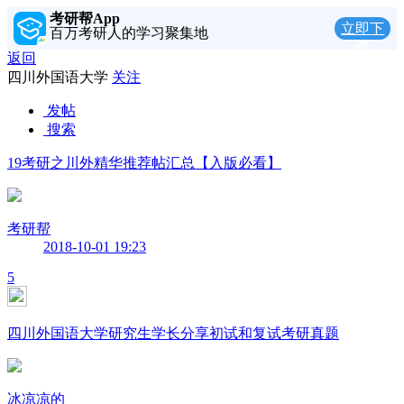
考研帮App
立即下
百万考研人的学习聚集地
载
返回
四川外国语大学
关注
发帖
搜索
19考研之川外精华推荐帖汇总【入版必看】
考研帮
2018-10-01 19:23
5
四川外国语大学研究生学长分享初试和复试考研真题
冰凉凉的