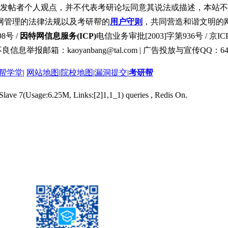
发帖者个人观点，并不代表考研论坛同意其说法或描述，本站不
网管理的法律法规以及考研帮的
用户守则
，共同营造和谐文明的
8号 /
因特网信息服务(ICP)
电信业务审批[2003]字第936号 / 京ICP
良信息举报邮箱：kaoyanbang@tal.com | 广告投放与宣传QQ：649
帮学堂
|
网站地图
|
院校地图
|
漏洞提交
|
考研帮
 Slave 7(Usage:6.25M, Links:[2]1,1_1) queries , Redis On.