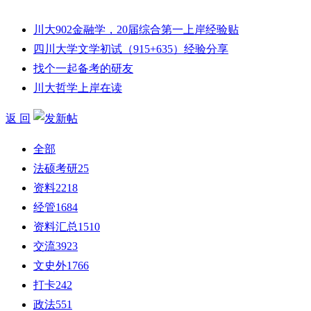
川大902金融学，20届综合第一上岸经验贴
四川大学文学初试（915+635）经验分享
找个一起备考的研友
川大哲学上岸在读
返 回
全部
法硕考研
25
资料
2218
经管
1684
资料汇总
1510
交流
3923
文史外
1766
打卡
242
政法
551