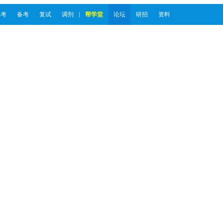
报考
备考
复试
调剂
帮学堂
论坛
研招
资料