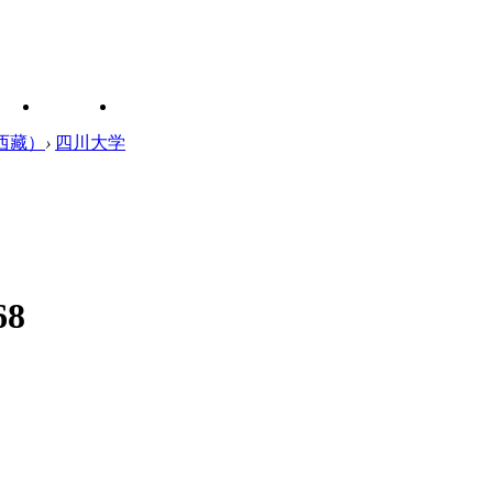
 西藏）
›
四川大学
68