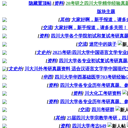
隐藏置顶帖
[
资料
]
20考研之四川大学精华经验真
版块主题
[
其他
]
大家好啊，新手报道，请多
[
交流
]
大家好啊，新手报道，请多多关照！
[
资料
]
四川大学各个学院初试和复试考研真
[
交流
]
迷茫中的孩子
[
文史外
]
2025考研|四川大学中国语言文学专
[
资料
]
四川大学各专业初试复试考研真题,
[
文史外
]
川大川外考研真题资料 适合汉语言文字学中国现代
[
华西
]
四川大学华西基础医学703考研经验(2
[
资料
]
四川大学各专业历年考研真题、
[
资料
]
川大化工考研资料
[
资料
]
四川大学各专业历年考研真题、
[
交流
]
四川考研群
[
其他
]
25届四川大学宗教学考研，四
[
资料
]
四川大学考古649