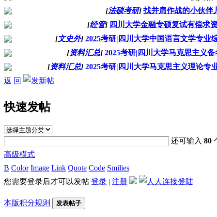
[
法硕考研
]
找并肩作战的小伙伴
[
经管
]
四川大学金融专硕复试有偿求
[
文史外
]
2025考研|四川大学中国语言文学专业
[
资料汇总
]
2025考研|四川大学马克思主义
[
资料汇总
]
2025考研|四川大学马克思主义理论专
返 回
快速发帖
还可输入
80
高级模式
B
Color
Image
Link
Quote
Code
Smilies
您需要登录后才可以发帖
登录
|
注册
本版积分规则
发表帖子