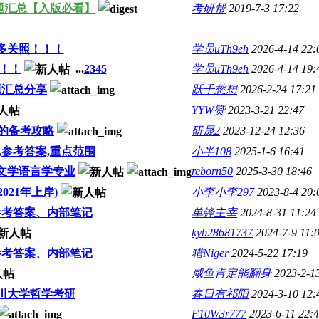
题汇总【入版必看】
考研帮
2019-7-3 17:22
多关照！！！
学员uTh9eh
2026-4-14 22:
！！
...
2
3
4
5
学员uTh9eh
2026-4-14 19:
题汇总分享
跃千愁想
2026-2-24 17:21
YYW赞
2023-3-21 22:47
业的备考攻略
研晟2
2023-12-24 12:36
参考答案,重点范围
小半108
2025-1-6 16:41
文学语言学专业
reborn50
2025-3-30 18:46
021年上岸)
小李小李297
2023-8-4 20:
参考答案、内部笔记
单锋主宰
2024-8-31 11:24
kyb28681737
2024-7-9 11:
参考答案、内部笔记
猎Niger
2024-5-22 17:19
咸鱼肯定能翻身
2023-2-1
川大学哲学考研
春日有祁阳
2024-3-10 12:
F10W3r777
2023-6-11 22: