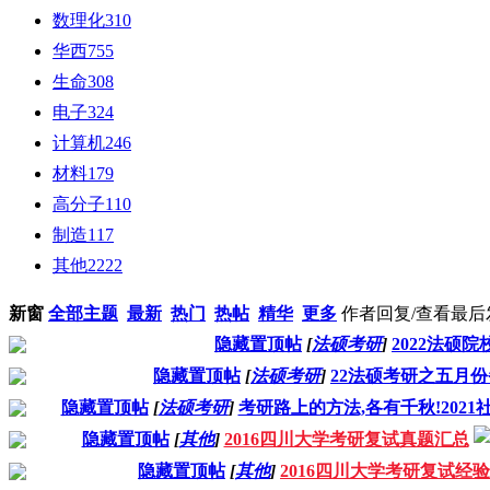
数理化
310
华西
755
生命
308
电子
324
计算机
246
材料
179
高分子
110
制造
117
其他
2222
新窗
全部主题
最新
热门
热帖
精华
更多
作者
回复/查看
最后
隐藏置顶帖
[
法硕考研
]
2022法硕院
隐藏置顶帖
[
法硕考研
]
22法硕考研之五月
隐藏置顶帖
[
法硕考研
]
考研路上的方法,各有千秋!202
隐藏置顶帖
[
其他
]
2016四川大学考研复试真题汇总
隐藏置顶帖
[
其他
]
2016四川大学考研复试经