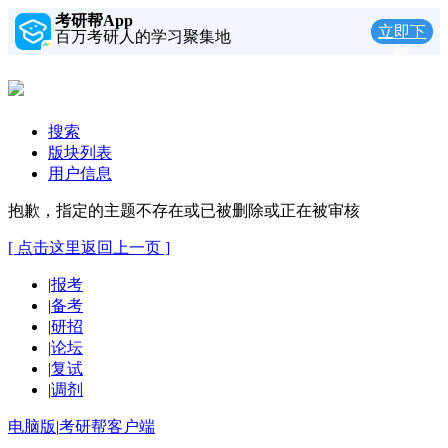
考研帮App
立即下
百万考研人的学习聚集地
载
搜索
版块列表
用户信息
抱歉，指定的主题不存在或已被删除或正在被审核
[ 点击这里返回上一页 ]
|
报考
|
备考
|
研招
|
论坛
|
复试
|
调剂
电脑版
|
考研帮客户端