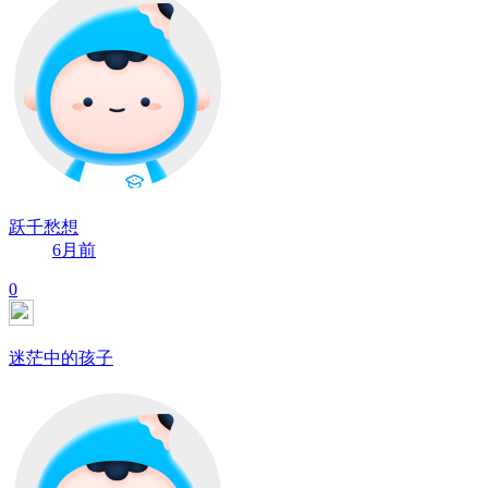
跃千愁想
6月前
0
迷茫中的孩子