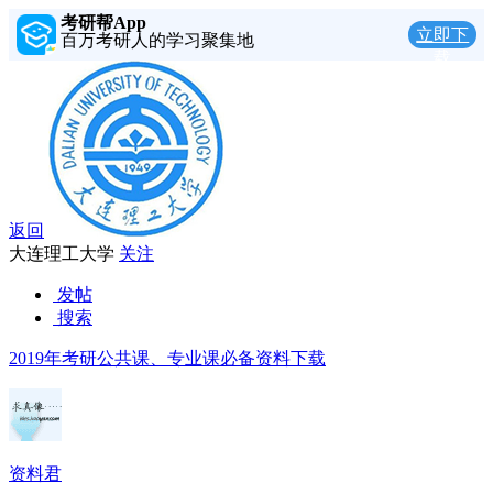
考研帮App
立即下
百万考研人的学习聚集地
载
返回
大连理工大学
关注
发帖
搜索
2019年考研公共课、专业课必备资料下载
资料君