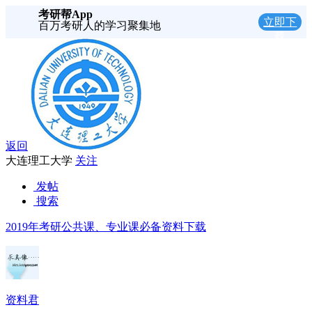
考研帮App
立即下
百万考研人的学习聚集地
载
返回
大连理工大学
关注
发帖
搜索
2019年考研公共课、专业课必备资料下载
资料君