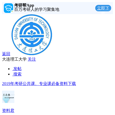
考研帮App
立即下
百万考研人的学习聚集地
载
返回
大连理工大学
关注
发帖
搜索
2019年考研公共课、专业课必备资料下载
资料君