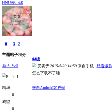
HNU麦小瑞
0
3
2
主题
帖子
积分
84
楼
新手上路
发表于 2015-5-20 14:59
来自手机
|
只看该
怎么下载不了哇
精华
来自Android客户端
0
威望
0