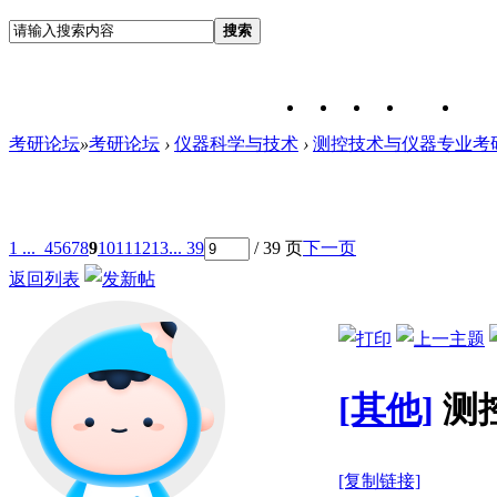
搜索
考研论坛
»
考研论坛
›
仪器科学与技术
›
测控技术与仪器专业考
1 ...
4
5
6
7
8
9
10
11
12
13
... 39
/ 39 页
下一页
返回列表
[其他]
测
[复制链接]