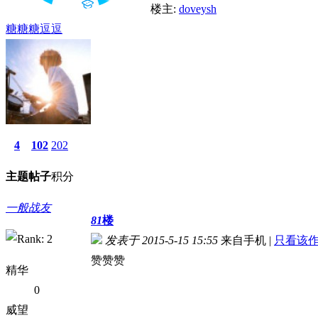
楼主:
doveysh
糖糖糖逗逗
4
102
202
主题
帖子
积分
一般战友
81
楼
发表于 2015-5-15 15:55
来自手机
|
只看该
赞赞赞
精华
0
威望