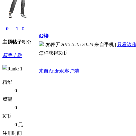
0
1
0
82
楼
主题
帖子
积分
发表于 2015-5-15 20:23
来自手机
|
只看该
怎样获得K币
新手上路
来自Android客户端
精华
0
威望
0
K币
0 元
注册时间