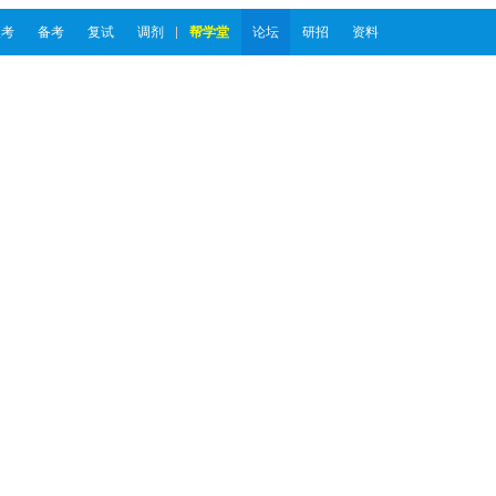
报考
备考
复试
调剂
帮学堂
论坛
研招
资料