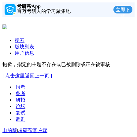
考研帮App
立即下
百万考研人的学习聚集地
载
搜索
版块列表
用户信息
抱歉，指定的主题不存在或已被删除或正在被审核
[ 点击这里返回上一页 ]
|
报考
|
备考
|
研招
|
论坛
|
复试
|
调剂
电脑版
|
考研帮客户端