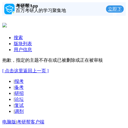
考研帮App
立即下
百万考研人的学习聚集地
载
搜索
版块列表
用户信息
抱歉，指定的主题不存在或已被删除或正在被审核
[ 点击这里返回上一页 ]
|
报考
|
备考
|
研招
|
论坛
|
复试
|
调剂
电脑版
|
考研帮客户端