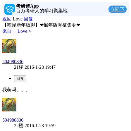
考研帮App
立即下
百万考研人的学习聚集地
载
返回
Love
回复
【辣屋新年版聊】❤猴年版聊征集令❤
来自：
Love
>
504980836
21楼
2016-1-28 19:47
我萌吗。。。
504980836
22楼
2016-1-28 19:59