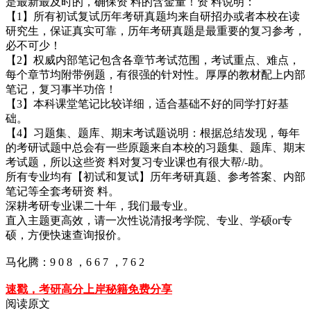
是最新最及时的，确保资 料的含金量！资 料说明：
【1】所有初试复试历年考研真题均来自研招办或者本校在读
研究生，保证真实可靠，历年考研真题是最重要的复习参考，
必不可少！
【2】权威内部笔记包含各章节考试范围，考试重点、难点，
每个章节均附带例题，有很强的针对性。厚厚的教材配上内部
笔记，复习事半功倍！
【3】本科课堂笔记比较详细，适合基础不好的同学打好基
础。
【4】习题集、题库、期末考试题说明：根据总结发现，每年
的考研试题中总会有一些原题来自本校的习题集、题库、期末
考试题，所以这些资 料对复习专业课也有很大帮/-助。
所有专业均有【初试和复试】历年考研真题、参考答案、内部
笔记等全套考研资 料。
深耕考研专业课二十年，我们最专业。
直入主题更高效，请一次性说清报考学院、专业、学硕or专
硕，方便快速查询报价。
马化腾：9 0 8 ，6 6 7 ，7 6 2
速戳，考研高分上岸秘籍免费分享
阅读原文