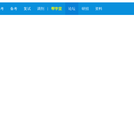
报考
备考
复试
调剂
帮学堂
论坛
研招
资料