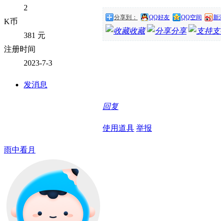
2
分享到：
QQ好友
QQ空间
新
K币
收藏
分享
支
381 元
注册时间
2023-7-3
发消息
回复
使用道具
举报
雨中看月