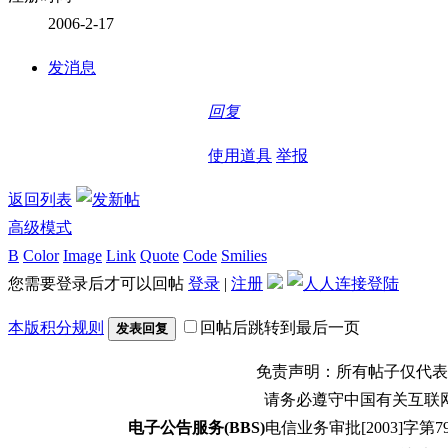
2006-2-17
发消息
回复
使用道具
举报
返回列表
高级模式
B
Color
Image
Link
Quote
Code
Smilies
您需要登录后才可以回帖
登录
|
注册
本版积分规则
回帖后跳转到最后一页
发表回复
免责声明：所有帖子仅代表
请务必遵守中国有关互联
电子公告服务(BBS)
电信业务审批[2003]字第79