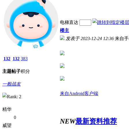
电梯直达
楼主
发表于 2023-12-24 12:36
来自手
132
132
383
主题
帖子
积分
一般战友
来自Android客户端
精华
0
NEW
最新资料推荐
威望