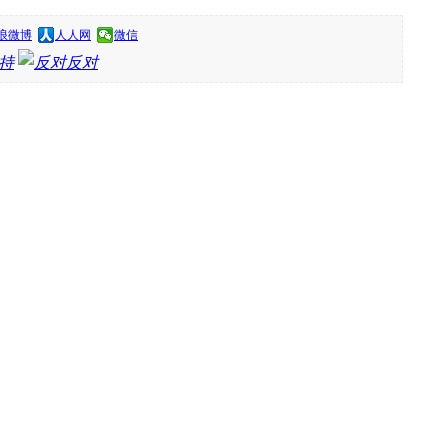
浪微博
人人网
微信
持
反对