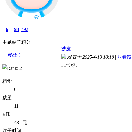
6
98
492
主题
帖子
积分
沙发
一般战友
发表于 2025-4-19 10:19
|
只看该
非常好。
精华
0
威望
11
K币
481 元
注册时间