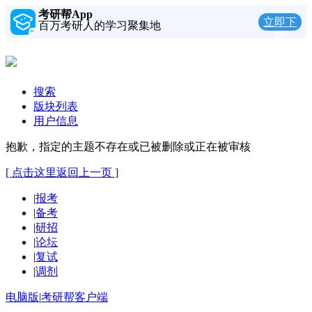
考研帮App
立即下
百万考研人的学习聚集地
载
搜索
版块列表
用户信息
抱歉，指定的主题不存在或已被删除或正在被审核
[ 点击这里返回上一页 ]
|
报考
|
备考
|
研招
|
论坛
|
复试
|
调剂
电脑版
|
考研帮客户端