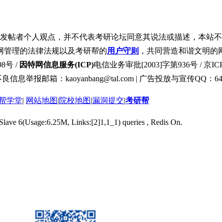
发帖者个人观点，并不代表考研论坛同意其说法或描述，本站不
网管理的法律法规以及考研帮的
用户守则
，共同营造和谐文明的
8号 /
因特网信息服务(ICP)
电信业务审批[2003]字第936号 / 京ICP
良信息举报邮箱：kaoyanbang@tal.com | 广告投放与宣传QQ：649
帮学堂
|
网站地图
|
院校地图
|
漏洞提交
|
考研帮
 Slave 6(Usage:6.25M, Links:[2]1,1_1) queries , Redis On.