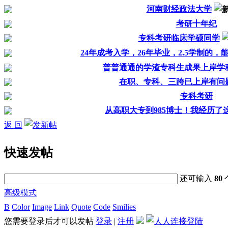
河南财经政法大学
考研十年纪
专科考研临床学硕同学
24年成考入学，26年毕业，2.5学制的，
普普通通的学渣专科生成果上岸学
在职、专科、三跨已上岸有问
专科考研
从高职大专到985博士！我经历了
返 回
快速发帖
还可输入
80
高级模式
B
Color
Image
Link
Quote
Code
Smilies
您需要登录后才可以发帖
登录
|
注册