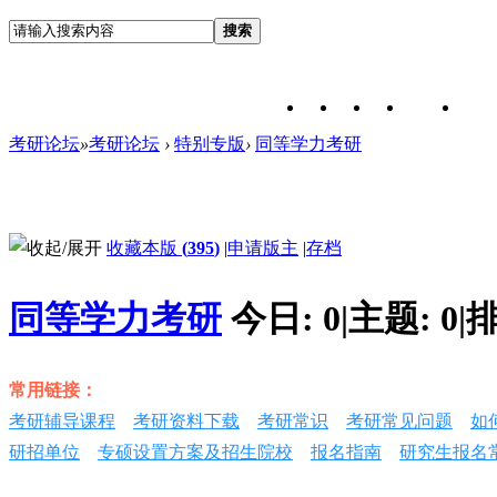
搜索
考研论坛
»
考研论坛
›
特别专版
›
同等学力考研
收藏本版
(
395
)
|
申请版主
|
存档
同等学力考研
今日:
0
|
主题:
0
|
排
常用链接：
考研辅导课程
考研资料下载
考研常识
考研常见问题
如
研招单位
专硕设置方案及招生院校
报名指南
研究生报名