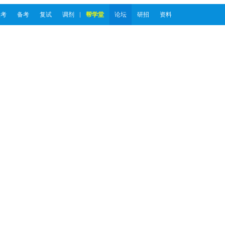
报考
备考
复试
调剂
帮学堂
论坛
研招
资料