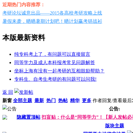
近期热门内容推荐：
考研论坛诚意出品——2015各高校考研攻略上线
暑假来袭，晒晒暑期计划吧！晒计划赢考研战衫
本版最新资料
纯专科考上了，有问题可以直接留言
同等学力及成人本科报考常见问题解答
坐标上海有没有一起考研的互相鼓励帮助？
专科生、自考生考研的有问题可以问我!
返 回
新窗
全部主题
最新
热门
热帖
精华
更多
作者
回复/查看
最后
公告:
隐藏置顶帖
扫盲贴：什么是“同等学力”！【新人发帖必
版块主题