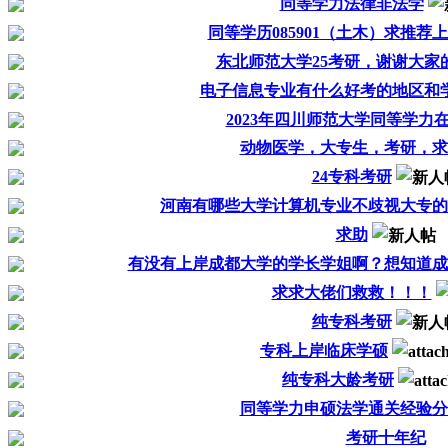
同等学力法律非法学
同等学历085901（土木）求推荐
东北师范大学25考研，谢谢大家
电子信息专业有什么好考的地区和
2023年四川师范大学同等学力
动物医学，大专生，考研，求
24专科考研
河南有哪些大学计算机专业不歧视大专的
求助
有没有上岸成都大学的学长学姐啊？想知道成
求求大佬们救救！！！
纯专科考研
专科上岸临床学硕
纯专科大龄考研
同等学力申硕法学通关经验分
考研十年纪