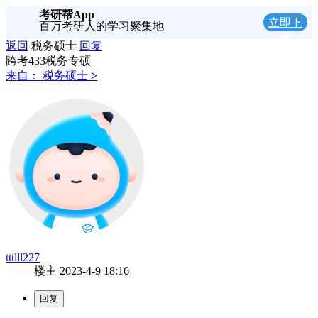
考研帮App
立即下
百万考研人的学习聚集地
载
返回
税务硕士
回复
跨考433税务专硕
来自：
税务硕士
>
tttlll227
楼主
2023-4-9 18:16