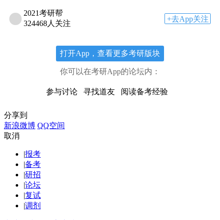
2021考研帮
+去App关注
324468人关注
打开App，查看更多考研版块
你可以在考研App的论坛内：
参与讨论
寻找道友
阅读备考经验
分享到
新浪微博
QQ空间
取消
|
报考
|
备考
|
研招
|
论坛
|
复试
|
调剂