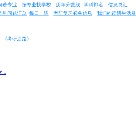
何选专业
按专业找学校
历年分数线
学科排名
信息总汇
常见问题汇总
每日一练
考研复习必备信息
我们的读研生活及
《考研之路》
..