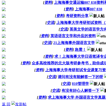
[
资料
]
上海海事交通运输807 838资
[
资料
]
上海海事807 838
[
资料
]
考研资料分享
[
交流
]
上海海事大学考研初试资料（
[
交流
]
英美文学的语言学方
[
资料
]
英语语言文学和外应的资料
[
交流
]
21上海海事外国语言文学
[
资料
]
急需！
[
资料
]
求！上海海事大学日语笔译专
[
资料
]
众多高校推荐的北大版考研参考书，助你成功上
[
资料
]
上海海事大学考研初试专业课复习资
[
交流
]
请问有没有能解答一下的呀
[
交流
]
810管理学
[
交流
]
有没有好心人解答一下
[
资料
]
求上海海事大学 外国语言文学真题
返 回