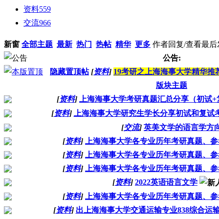
资料
559
交流
966
新窗
全部主题
最新
热门
热帖
精华
更多
作者
回复/查看
最后
公告:
隐藏置顶帖
[
资料
]
19考研之上海海事大学精华推
版块主题
[
资料
]
上海海事大学考研真题汇总分享（初试+
[
资料
]
上海海事大学研究生学长分享初试和复试
[
交流
]
英美文学的语言学方
[
资料
]
上海海事大学各专业历年考研真题、参
[
资料
]
上海海事大学各专业历年考研真题、参
[
资料
]
上海海事大学各专业历年考研真题、参
[
资料
]
2022英语语言文学
[
资料
]
上海海事大学各专业历年考研真题、参
[
资料
]
出上海海事大学交通运输专业838综合运