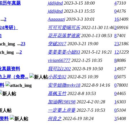
料和历年真题
jddijdnd
2023-3-15 18:00
4
7310
jddijdnd
2023-3-13 15:55
0
4176
...
2
Aaaaaazj
2019-3-3 10:01
16
1409
24考研）
可可可爱喝可乐
2022-11-30 11:46
2
69916
向
花开花落梦谁家
2020-1-13 08:53
8
7401
...
2
3
突破2017
2020-3-21 19:00
23
2186
...
2
姜姜姜姜小姐93
2021-5-12 16:21
12
1225
vivian66777
2022-1-25 10:35
8
8086
业真题资料
我可以1202
2022-9-19 10:50
1
4957
岸（免费...
小苏生02
2022-8-25 10:39
0
5075
料
安学姐微myky18
2022-8-9 14:16
0
78001
慕枫玉竹
2022-8-8 10:53
0
4465
加油啊198198
2022-4-2 01:28
1
6303
一定要上岸曼
2022-7-5 10:53
0
5104
资料
何良之
2022-6-19 18:24
3
5408