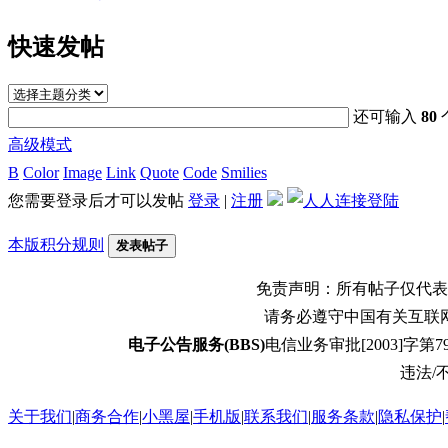
快速发帖
还可输入
80
高级模式
B
Color
Image
Link
Quote
Code
Smilies
您需要登录后才可以发帖
登录
|
注册
本版积分规则
发表帖子
免责声明：所有帖子仅代表
请务必遵守中国有关互联
电子公告服务(BBS)
电信业务审批[2003]字第79
违法/不
关于我们
|
商务合作
|
小黑屋
|
手机版
|
联系我们
|
服务条款
|
隐私保护
|