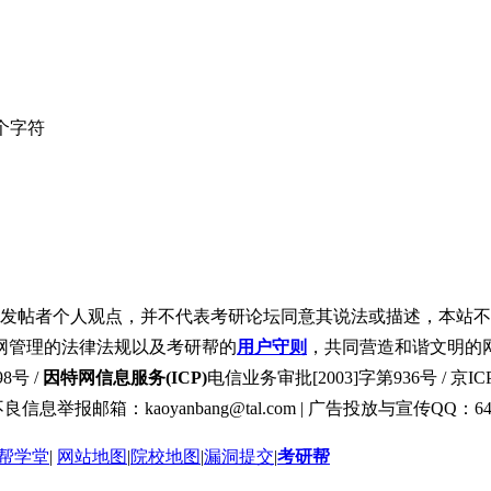
个字符
发帖者个人观点，并不代表考研论坛同意其说法或描述，本站不
网管理的法律法规以及考研帮的
用户守则
，共同营造和谐文明的
8号 /
因特网信息服务(ICP)
电信业务审批[2003]字第936号 / 京ICP
良信息举报邮箱：kaoyanbang@tal.com | 广告投放与宣传QQ：649
帮学堂
|
网站地图
|
院校地图
|
漏洞提交
|
考研帮