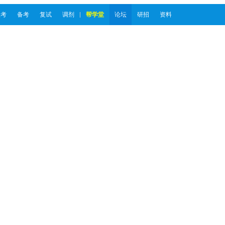
报考
备考
复试
调剂
帮学堂
论坛
研招
资料