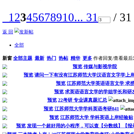
1
2
3
4
5
6
7
8
9
10
... 31
/ 3
返 回
全部
新窗
全部主题
最新
热门
热帖
精华
更多
作者
回复/查看
最后
预览
传媒与影视学院
预览
请问一下有没有江苏师范大学汉语言文字学上岸
预览
江苏师范大学英语语言文学 求
预览
求英语语言文学的学姐学长和研
预览
22考研 专业课真题汇总
预览
江苏师范大学学科英语考研841
预览
江苏师范大学 学科英语上岸经验贴
预览
发现一个超好用的小程序，可以查【分数线】【报