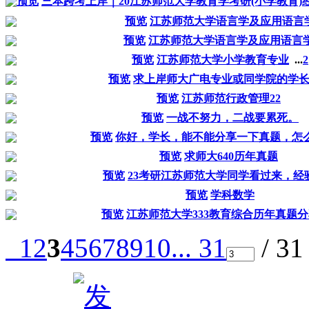
预览
三本跨考上岸｜20江苏师范大学教育学考研(小学教育)
预览
江苏师范大学语言学及应用语言
预览
江苏师范大学语言学及应用语言
预览
江苏师范大学小学教育专业
...
2
预览
求上岸师大广电专业或同学院的学
预览
江苏师范行政管理22
预览
一战不努力，二战要累死。
预览
你好，学长，能不能分享一下真题，怎
预览
求师大640历年真题
预览
23考研江苏师范大学同学看过来，经
预览
学科数学
预览
江苏师范大学333教育综合历年真题
1
2
3
4
5
6
7
8
9
10
... 31
/ 3