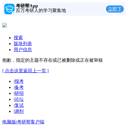
考研帮App
立即下
百万考研人的学习聚集地
载
搜索
版块列表
用户信息
抱歉，指定的主题不存在或已被删除或正在被审核
[ 点击这里返回上一页 ]
|
报考
|
备考
|
研招
|
论坛
|
复试
|
调剂
电脑版
|
考研帮客户端