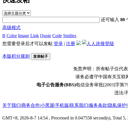
还可输入
80
高级模式
B
Color
Image
Link
Quote
Code
Smilies
您需要登录后才可以发帖
登录
|
注册
本版积分规则
发表帖子
免责声明：所有帖子仅代表
请务必遵守中国有关互联
电子公告服务(BBS)
电信业务审批[2003]字第79
违法/不
关于我们
|
商务合作
|
小黑屋
|
手机版
|
联系我们
|
服务条款
|
隐私保护
|
GMT+8, 2026-8-7 14:54
, Processed in 0.047558 second(s), Total 5,