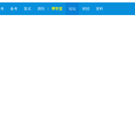
报考
备考
复试
调剂
帮学堂
论坛
研招
资料