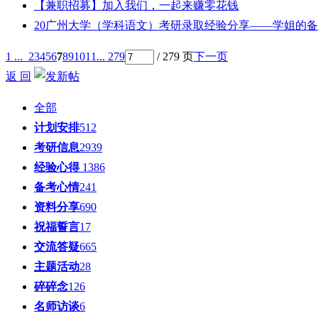
【兼职招募】加入我们，一起来赚零花钱
20广州大学（学科语文）考研录取经验分享——学姐的备考.
1 ...
2
3
4
5
6
7
8
9
10
11
... 279
/ 279 页
下一页
返 回
全部
计划安排
512
考研信息
2939
经验心得
1386
备考心情
241
资料分享
690
祝福誓言
17
交流答疑
665
主题活动
28
碎碎念
126
名师访谈
6