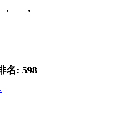
排名:
598
人