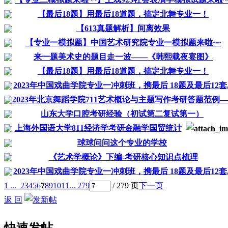
【最后18题】用最后18道题，搞定北舞专业一！
【613真题解析】间离效果
【专业一模拟题】中国艺术研究院专业一模拟题来啦~~
来一题美术史的题目走一波——《韩熙载夜宴图》
【最后18题】用最后18道题，搞定北舞专业一！
2023年中国戏曲学院专业一冲刺班，携最后 18题及最后12套..
2023年北京舞蹈学院711艺术概论与主题写作考研答题范例—..
山东大学口腔考研经验（初试第二复试第一）
上海外国语大学811经济学考研金融学国贸统计
球球问问这个专业的学校
《艺术学概论》下编-考研核心知识点梳理
2023年中国戏曲学院专业一冲刺班，携最后 18题及最后12套..
1 ...
2
3
4
5
6
7
8
9
10
11
... 279
/ 279 页
下一页
返 回
快速发帖