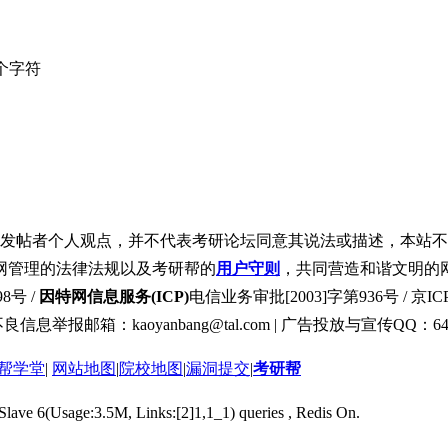
个字符
发帖者个人观点，并不代表考研论坛同意其说法或描述，本站不
网管理的法律法规以及考研帮的
用户守则
，共同营造和谐文明的
8号 /
因特网信息服务(ICP)
电信业务审批[2003]字第936号 / 京ICP
良信息举报邮箱：kaoyanbang@tal.com | 广告投放与宣传QQ：649
帮学堂
|
网站地图
|
院校地图
|
漏洞提交
|
考研帮
 Slave 6(Usage:3.5M, Links:[2]1,1_1) queries , Redis On.