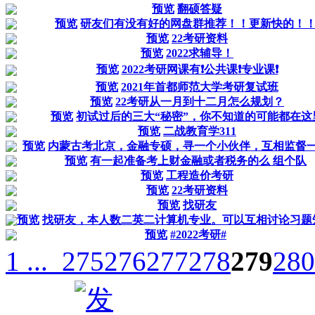
预览
翻硕答疑
预览
研友们有没有好的网盘群推荐！！更新快的！
预览
22考研资料
预览
2022求辅导！
预览
2022考研网课有❗️公共课❗️专业课❗️
预览
2021年首都师范大学考研复试班
预览
22考研从一月到十二月怎么规划？
预览
初试过后的三大“秘密”，你不知道的可能都在这
预览
二战教育学311
预览
内蒙古考北京，金融专硕，寻一个小伙伴，互相监督
预览
有一起准备考上财金融或者税务的么 组个队
预览
工程造价考研
预览
22考研资料
预览
找研友
预览
找研友，本人数二英二计算机专业。可以互相讨论习题
预览
#2022考研#
1 ...
275
276
277
278
279
280