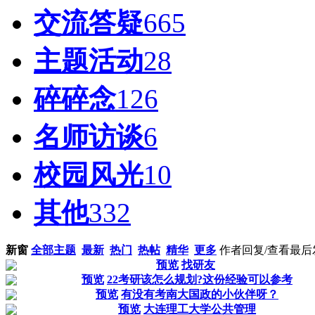
交流答疑
665
主题活动
28
碎碎念
126
名师访谈
6
校园风光
10
其他
332
新窗
全部主题
最新
热门
热帖
精华
更多
作者
回复/查看
最后
预览
找研友
预览
22考研该怎么规划?这份经验可以参考
预览
有没有考南大国政的小伙伴呀？
预览
大连理工大学公共管理