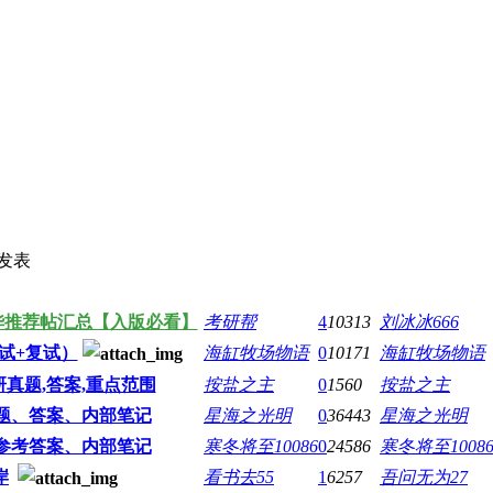
发表
华推荐帖汇总【入版必看】
考研帮
4
10313
刘冰冰666
试+复试）
海缸牧场物语
0
10171
海缸牧场物语
真题,答案,重点范围
按盐之主
0
1560
按盐之主
题、答案、内部笔记
星海之光明
0
36443
星海之光明
参考答案、内部笔记
寒冬将至10086
0
24586
寒冬将至1008
岸
看书去55
1
6257
吾问无为27