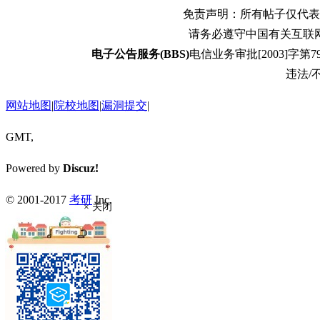
免责声明：所有帖子仅代表
请务必遵守中国有关互联
电子公告服务(BBS)
电信业务审批[2003]字第79
违法/不
网站地图
|
院校地图
|
漏洞提交
|
GMT,
Powered by
Discuz!
© 2001-2017
考研
Inc.
× 关闭
返回顶部
返回版块