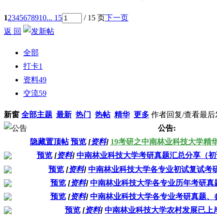
1
2
3
4
5
6
7
8
9
10
... 15
/ 15 页
下一页
返 回
全部
打卡
1
资料
49
交流
59
新窗
全部主题
最新
热门
热帖
精华
更多
作者
回复/查看
最后
公告:
隐藏置顶帖
预览
[
资料
]
19考研之中南林业科技大学精
预览
[
资料
]
中南林业科技大学考研真题汇总分享（初
预览
[
资料
]
中南林业科技大学各专业初试复试考研
预览
[
资料
]
中南林业科技大学各专业历年考研真
预览
[
资料
]
中南林业科技大学各专业考研真题、
预览
[
资料
]
中南林业科技大学农村发展已上