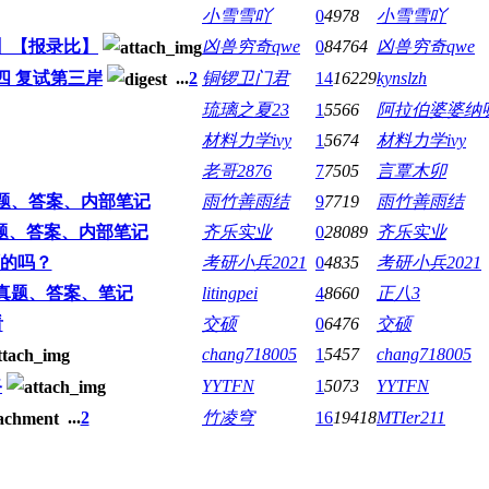
小雪雪吖
0
4978
小雪雪吖
】【报录比】
凶兽穷奇qwe
0
84764
凶兽穷奇qwe
四 复试第三岸
...
2
铜锣卫门君
14
16229
kynslzh
琉璃之夏23
1
5566
阿拉伯婆婆纳
材料力学ivy
1
5674
材料力学ivy
老哥2876
7
7505
言覃木卯
题、答案、内部笔记
雨竹善雨结
9
7719
雨竹善雨结
题、答案、内部笔记
齐乐实业
0
28089
齐乐实业
的吗？
考研小兵2021
0
4835
考研小兵2021
真题、答案、笔记
litingpei
4
8660
正八3
看
交硕
0
6476
交硕
chang718005
1
5457
chang718005
路
YYTFN
1
5073
YYTFN
...
2
竹凌穹
16
19418
MTIer211