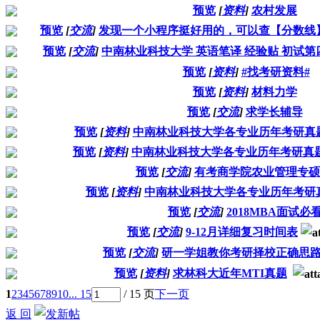
预览
[
资料
]
农村发展
预览
[
交流
]
发现一个小程序挺好用的，可以查【分数线
预览
[
交流
]
中南林业科技大学 英语笔译 经验贴 初试第
预览
[
资料
]
#找考研资料#
预览
[
资料
]
材料力学
预览
[
交流
]
求学长辅导
预览
[
资料
]
中南林业科技大学各专业历年考研真
预览
[
资料
]
中南林业科技大学各专业历年考研真
预览
[
交流
]
有考商学院农业管理专硕
预览
[
资料
]
中南林业科技大学各专业历年考研
预览
[
交流
]
2018MBA面试必
预览
[
交流
]
9-12月详细复习时间表
预览
[
交流
]
研一学姐教你考研择校正确思
预览
[
资料
]
求林科大近年MTI真题
1
2
3
4
5
6
7
8
9
10
... 15
/ 15 页
下一页
返 回