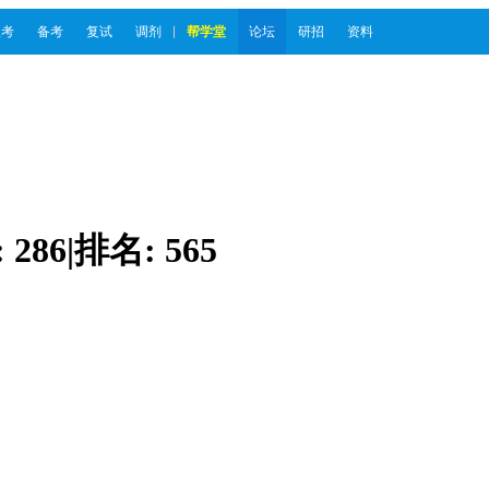
报考
备考
复试
调剂
帮学堂
论坛
研招
资料
:
286
|
排名:
565