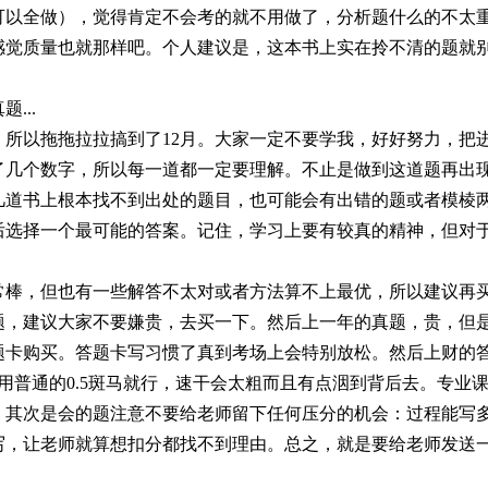
可以全做），觉得肯定不会考的就不用做了，分析题什么的不太
感觉质量也就那样吧。个人建议是，这本书上实在拎不清的题就
...
，所以拖拖拉拉搞到了12月。大家一定不要学我，好好努力，把
了几个数字，所以每一道都一定要理解。不止是做到这道题再出
几道书上根本找不到出处的题目，也可能会有出错的题或者模棱
后选择一个最可能的答案。记住，学习上要有较真的精神，但对
常棒，但也有一些解答不太对或者方法算不上最优，所以建议再
题，建议大家不要嫌贵，去买一下。然后上一年的真题，贵，但
题卡购买。答题卡写习惯了真到考场上会特别放松。然后上财的
1用普通的0.5斑马就行，速干会太粗而且有点洇到背后去。专
；其次是会的题注意不要给老师留下任何压分的机会：过程能写
写，让老师就算想扣分都找不到理由。总之，就是要给老师发送