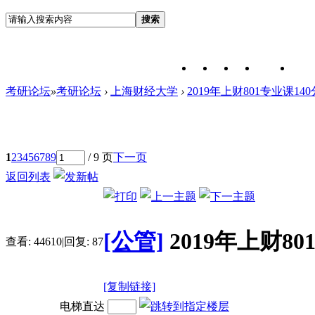
搜索
考研论坛
»
考研论坛
›
上海财经大学
›
2019年上财801专业课1
1
2
3
4
5
6
7
8
9
/ 9 页
下一页
返回列表
[公管]
2019年上财8
查看:
44610
|
回复:
87
[复制链接]
电梯直达