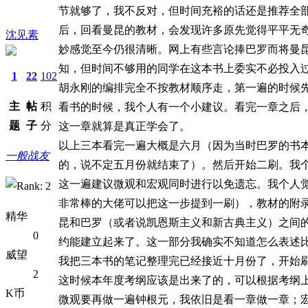
节就够了，我不反对，但时间充裕的话还是推荐全
后，回看曼昆的教材，会发现许多原先觉得平平无
沈见素
妙感觉至今仍很清晰。网上有些言论捧巴罗而将曼
知，但时间不够用的同学在这本书上委实不必投入
1
22
102
胡永刚的编排完全不按教材顺序走，第一遍的时候
主
帖
积
看书的时候，我个人有一个小建议。看完一章之后
题
子
分
这一章就算是真正学会了。
以上三本看完一遍大概是六月（因为当时巴罗的书
一般战友
的，说不定五月份就结束了）。然后开始二刷。我个
这一遍建议微观和宏观同时进行以免遗忘。我个人
非常棒的大佬可以把这一步提到一刷），教材的附
精华
昆和巴罗（或者说凯恩斯主义和新古典主义）之间
0
约能建立起来了。这一部分我确实不知道怎么表述比较
威望
我把三本书的笔记整理完已经接近十月份了，开始
2
这时候本年度考纲应该是出来了的，可以根据考纲
K币
微观要再做一遍钟根元，我依旧是看一章做一章；