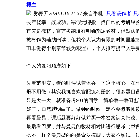
楼主
发表于 2020-1-16 21:57
来自手机
|
只看该作者
|
只
去年侥幸一战成功。寒假无聊搬一点自己的考研经
首先是教材，官方考纲没有明确指定教材，但默认
教材作为辅助阅读，但我个人认为有限的时间里能
而非觉得个别章节较为艰涩），个人推荐提早入手
个人的复习顺序如下：
先看范里安，看的时候试着体会一下这个核心：在
册不用做（其实我挺喜欢官配练习册的，很多题目
果是大一大二就准备考801的同学，简单做一做倒
好了，自然就明白了。做钟的时候一定不要忽略阅
再看曼昆，课后题要好好做并买一本答案认真批改
最后看巴罗，并与曼昆的教材相对比进行思考（举
么不一样？最典型的的是索罗模型，大家不妨试一