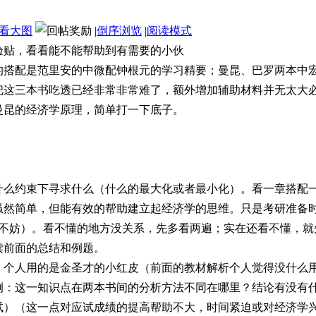
看大图
|
倒序浏览
|
阅读模式
验贴，看看能不能帮助到有需要的小伙
的搭配是范里安的中微配钟根元的学习精要；曼昆、巴罗两本中
把这三本书吃透已经非常非常难了，额外增加辅助材料并无太大
曼昆的经济学原理，简单打一下底子。
什么约束下寻求什么（什么的最大化或者最小化）。看一章搭配
虽然简单，但能有效的帮助建立起经济学的思维。只是考研准备
也不妨）。看不懂的地方没关系，先多看两遍；实在还看不懂，
读前面的总结和例题。
。个人用的是金圣才的小红皮（前面的教材解析个人觉得没什么
例：这一知识点在两本书间的分析方法不同在哪里？结论有没有
试）（这一点对应试成绩的提高帮助不大，时间紧迫或对经济学