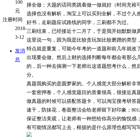
100
择全做；大题的话同类跳着做一做就好（时间充裕
元
选择也没有解析，淘宝上可以买到全解，不过个人
注册时间
好书，走刷题应试路线的同学，三刷都不为过。
2018-
三刷结束，已经接近十二月了，于是我开始默默做真题
3-12
这里说一句，因为我是比较贪玩加比较磨蹭的类型
特点就是重复，可能今年考的一道题和前几年就改
发消
出现要会做。然后上财的选择判断每年都会有那么
息
的，后一种去揣测一下老师出这道题想考什么，然
分。
真题我购买的是圆梦家的。个人感觉大部分解析非
一套密押卷，个人感觉题目的质量很高，很接近真
做真题的时候可以搭配答题卡，可以淘宝搜考研答
速干，防抹花，卷面整洁会给老师留下好印象；80
保证整洁美观，让老师有一种想给你高分的愉悦感
有可能情况都写上去，根据的是什么原理也都写写