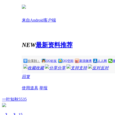
来自Android客户端
NEW
最新资料推荐
分享到：
QQ好友
QQ空间
新浪微博
人人网
收藏
分享
支持
反对
回复
使用道具
举报
一叶知秋5535
2
3
15