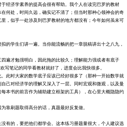
对于经济学素养的提高会很有帮助。我个人在读完巴罗的教材
体在何处，时间久远，确实记不清了；但当时那种心领神会的奇
忆里，似乎一处涉及到巴罗教材的地方都没有；今年如何虽未可
虚拟的学生们讲一遍。当你能流畅的把一章脱稿讲出十之八九，
三四遍才勉强明白，因此拖的比较久；理解能力强或者有底子
喜欢写笔记的同学看教材就好了，进度会比我快很多。
化。此时大家的数学底子应该已经好很多了（那种一开始数学就
到自己对经济学的理解又深入了一层。同时宏观和微观，以及曼
读每本书的前言作为辅助建立框架的工具），在心里大概隐隐约
因为靠刷题取得高分的话，真题最好反复做。
上没有的，要把他们都学会。这本练习册题量很大，个人建议选