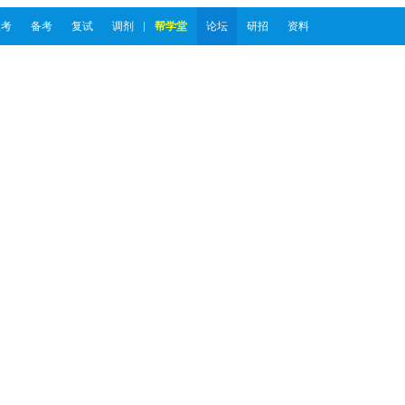
报考
备考
复试
调剂
帮学堂
论坛
研招
资料