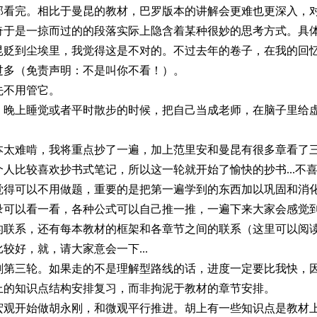
部看完。相比于曼昆的教材，巴罗版本的讲解会更难也更深入，
奇于是一掠而过的的段落实际上隐含着某种很妙的思考方式。具
昆贬到尘埃里，我觉得这是不对的。不过去年的卷子，在我的回
过多（免责声明：不是叫你不看！）。
先不用管它。
，晚上睡觉或者平时散步的时候，把自己当成老师，在脑子里给
本太难啃，我将重点抄了一遍，加上范里安和曼昆有很多章看了
人比较喜欢抄书式笔记，所以这一轮就开始了愉快的抄书...不
觉得可以不用做题，重要的是把第一遍学到的东西加以巩固和消
录可以看一看，各种公式可以自己推一推，一遍下来大家会感觉
的联系，还有每本教材的框架和各章节之间的联系（这里可以阅
好，就，请大家意会一下...
刷第三轮。如果走的不是理解型路线的话，进度一定要比我快，
上的知识点结构安排复习，而非拘泥于教材的章节安排。
宏观开始做胡永刚，和微观平行推进。胡上有一些知识点是教材