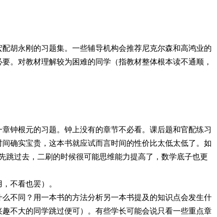
宏配胡永刚的习题集。一些辅导机构会推荐尼克尔森和高鸿业的
必要。对教材理解较为困难的同学（指教材整体根本读不通顺，
一章钟根元的习题。钟上没有的章节不必看。课后题和官配练习
时间确实宝贵，这本书就应试而言时间的性价比太低太低了。如
就先跳过去，二刷的时候很可能思维能力提高了，数学底子也更
用，不看也罢）。
什么不同？用一本书的方法分析另一本书提及的知识点会发生什
兴趣不大的同学跳过便可）。有些学长可能会说只看一些重点章