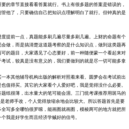
重要的章节直接看看答案就行。书上有很多题的答案是错误的，
别管他了，只要确信自己把知识点理解明白了就行。但钟真的是
进度提前一点，真题能多刷几遍尽量多刷几遍。上财的命题有个
现会做，而是搞清楚这道题考察的是什么知识点，做到这类题再
两可的题目，大家遇见了心态要好，前一种随便蒙一个看起来对
于考试，较真是没有意义的，我们要做到的就是尽一切可能多拿
买一本其他辅导机构出版的解析对照着来看。圆梦会在考试前出
是也值得买。其它的大家看个人爱好吧，我是觉得没什么必要。
答题纸很薄，出水量大的笔可能会洇。三门统考课推荐用斑马的
业课是老师手改，个人觉得放缩余地会比较大。所以答题首先是要
多全写多全哪怕很罗嗦，能画图就画图，模棱两可的地方就把所
一个我是好学生而且经济学贼好的信号。