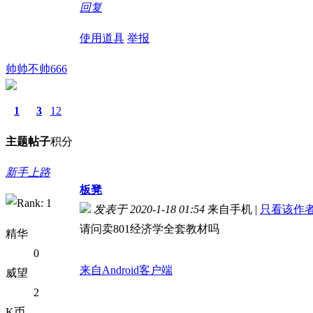
回复
使用道具
举报
帅帅不帅666
1
3
12
主题
帖子
积分
新手上路
板凳
发表于 2020-1-18 01:54
来自手机
|
只看该作
请问卖801经济学全套教材吗
精华
0
来自Android客户端
威望
2
K币