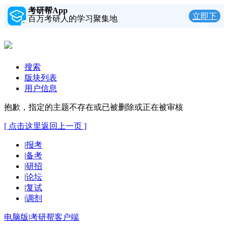
考研帮App
立即下
百万考研人的学习聚集地
载
搜索
版块列表
用户信息
抱歉，指定的主题不存在或已被删除或正在被审核
[ 点击这里返回上一页 ]
|
报考
|
备考
|
研招
|
论坛
|
复试
|
调剂
电脑版
|
考研帮客户端