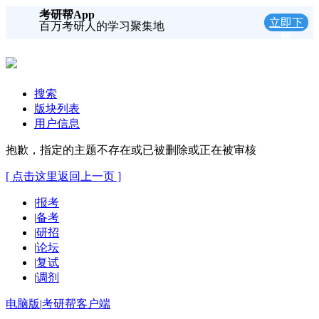
考研帮App
立即下
百万考研人的学习聚集地
载
搜索
版块列表
用户信息
抱歉，指定的主题不存在或已被删除或正在被审核
[ 点击这里返回上一页 ]
|
报考
|
备考
|
研招
|
论坛
|
复试
|
调剂
电脑版
|
考研帮客户端