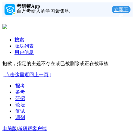
考研帮App
立即下
百万考研人的学习聚集地
载
搜索
版块列表
用户信息
抱歉，指定的主题不存在或已被删除或正在被审核
[ 点击这里返回上一页 ]
|
报考
|
备考
|
研招
|
论坛
|
复试
|
调剂
电脑版
|
考研帮客户端