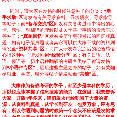
同时，请大家在发帖的时候注意帖子的分类：
“新
手求助”区
请发布有关寻求资料、寻求研友、寻求指导
等帖子；而
“备考交流”区
则发有关备考过程中得出的心
情、感悟、对翻译的理解以及关于某些事情的投票表决
等帖子；
“真题回忆”区
发有关历年翻硕考试的回忆版真
题，如有电子版真题或者其它可以供大家下载的资料则
请发至
“资料共享”区
；而广大研友考完之后的经验感悟
心得这种帖子请发帖到
“经验分享”区
；有关日语、法
语、俄语等一切小语种翻硕的考研各类帖子都请发帖
到
“小语种专区”
；最后这些主题之外的帖子，如有关翻
硕就业、学费、晒分等帖子请发帖至
“其他”区
。
大家作为备战考研的学子，都至少是本科的学历，
所以也应该掌握了信息搜索的能力，在这里，我想告诉
大家，开版
4
年多
来，咱们版块已经积累了大量的资
源，从资料到真题，从学长到研友，包罗万象，应有尽
有，所以你遇到问题的时候第一个念头不应该是发帖求
助，而是搜寻一下精华帖和以往的相关帖子，方法详见