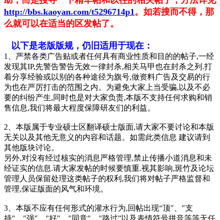
http://bbs.kaoyan.com/t5296714p1
。如若搜而不得，那
么就可以在适当的区发帖了。
以下是老版版规，仍旧适用于现在：
1、严禁各类广告贴或者任何具有商业性质和目的的帖子,一经
发现其IP,先警告警告无效一律封杀,相关马甲也在封杀之列.打
着分享经验或以别的各种途径为旗号,做资料广告及交易的行
为也在严厉打击的范围之内。为避免大家上当受骗,以及不必
要的纠纷产生,同时也是对大家负责,本版不支持任何求购和销
售信息,我们将最大程度保障研友们的利益。
2、本版属于专业硕士区翻译硕士版面,请大家不要讨论和本版
无关以及其他无意义的内容和话题。如需此类信息 建议请到
其他版块讨论。
另外,对没有经过核实的消息严格管理,禁止传播小道消息和未
经证实的信息.请大家发帖的时候要慎重.视其影响,斑竹及论坛
管理人员保留处理这类帖子的权利,我们将对帖子严格监督和
管理,保证版面的风气和环境。
3、本版不应有任何形式的灌水行为,回帖出现“顶"、"支
持"、"强"、"好"、"同意"、"路过”以及表情符号拼音等等无任