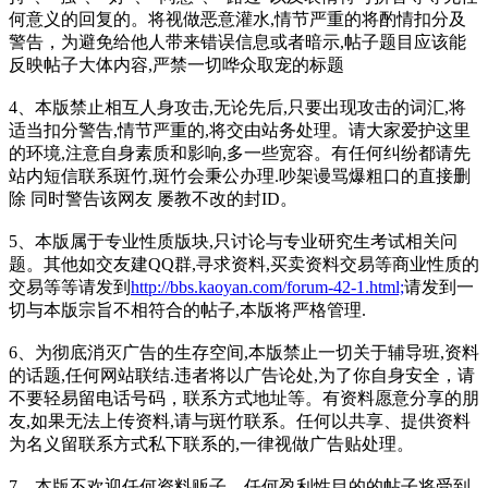
何意义的回复的。将视做恶意灌水,情节严重的将酌情扣分及
警告，为避免给他人带来错误信息或者暗示,帖子题目应该能
反映帖子大体内容,严禁一切哗众取宠的标题
4、本版禁止相互人身攻击,无论先后,只要出现攻击的词汇,将
适当扣分警告,情节严重的,将交由站务处理。请大家爱护这里
的环境,注意自身素质和影响,多一些宽容。有任何纠纷都请先
站内短信联系斑竹,斑竹会秉公办理.吵架谩骂爆粗口的直接删
除 同时警告该网友 屡教不改的封ID。
5、本版属于专业性质版块,只讨论与专业研究生考试相关问
题。其他如交友建QQ群,寻求资料,买卖资料交易等商业性质的
交易等等请发到
http://bbs.kaoyan.com/forum-42-1.html;
请发到一
切与本版宗旨不相符合的帖子,本版将严格管理.
6、为彻底消灭广告的生存空间,本版禁止一切关于辅导班,资料
的话题,任何网站联结.违者将以广告论处,为了你自身安全，请
不要轻易留电话号码，联系方式地址等。有资料愿意分享的朋
友,如果无法上传资料,请与斑竹联系。任何以共享、提供资料
为名义留联系方式私下联系的,一律视做广告贴处理。
7、本版不欢迎任何资料贩子，任何盈利性目的的帖子将受到