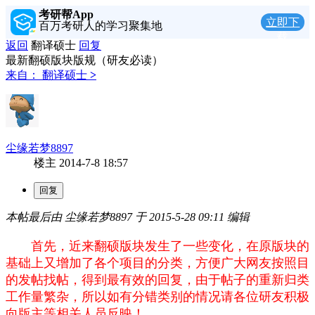
考研帮App
立即下
百万考研人的学习聚集地
载
返回
翻译硕士
回复
最新翻硕版块版规（研友必读）
来自：
翻译硕士
>
尘缘若梦8897
楼主
2014-7-8 18:57
本帖最后由 尘缘若梦8897 于 2015-5-28 09:11 编辑
首先，近来翻硕版块发生了一些变化，在原版块的
基础上又增加了各个项目的分类，方便广大网友按照目
的发帖找帖，得到最有效的回复，由于帖子的重新归类
工作量繁杂，所以如有分错类别的情况请各位研友积极
向版主等相关人员反映！