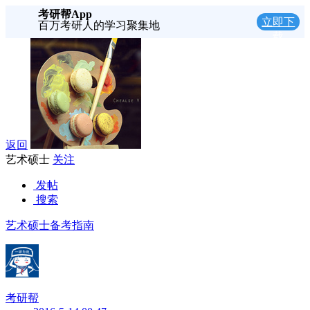
考研帮App
立即下
百万考研人的学习聚集地
载
返回
艺术硕士
关注
发帖
搜索
艺术硕士备考指南
考研帮