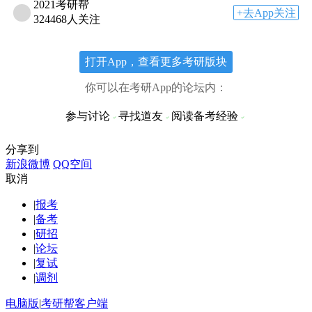
2021考研帮
+去App关注
324468人关注
打开App，查看更多考研版块
你可以在考研App的论坛内：
参与讨论
寻找道友
阅读备考经验
分享到
新浪微博
QQ空间
取消
|
报考
|
备考
|
研招
|
论坛
|
复试
|
调剂
电脑版
|
考研帮客户端