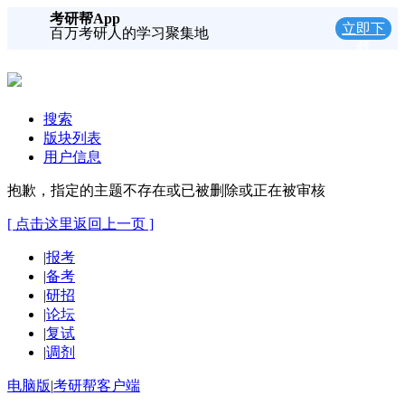
考研帮App
立即下
百万考研人的学习聚集地
载
搜索
版块列表
用户信息
抱歉，指定的主题不存在或已被删除或正在被审核
[ 点击这里返回上一页 ]
|
报考
|
备考
|
研招
|
论坛
|
复试
|
调剂
电脑版
|
考研帮客户端