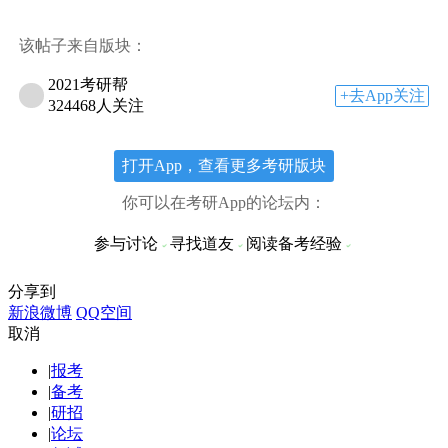
该帖子来自版块：
2021考研帮
+去App关注
324468人关注
打开App，查看更多考研版块
你可以在考研App的论坛内：
参与讨论
寻找道友
阅读备考经验
分享到
新浪微博
QQ空间
取消
|
报考
|
备考
|
研招
|
论坛