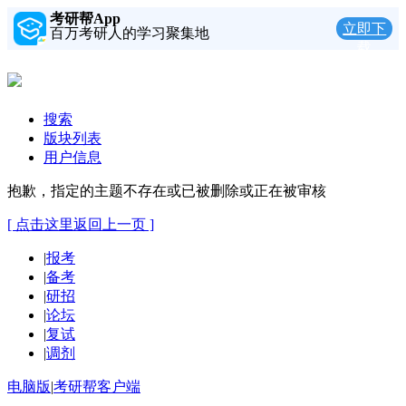
考研帮App
立即下
百万考研人的学习聚集地
载
搜索
版块列表
用户信息
抱歉，指定的主题不存在或已被删除或正在被审核
[ 点击这里返回上一页 ]
|
报考
|
备考
|
研招
|
论坛
|
复试
|
调剂
电脑版
|
考研帮客户端