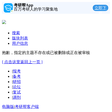
考研帮App
立即下
百万考研人的学习聚集地
载
搜索
版块列表
用户信息
抱歉，指定的主题不存在或已被删除或正在被审核
[ 点击这里返回上一页 ]
|
报考
|
备考
|
研招
|
论坛
|
复试
|
调剂
电脑版
|
考研帮客户端