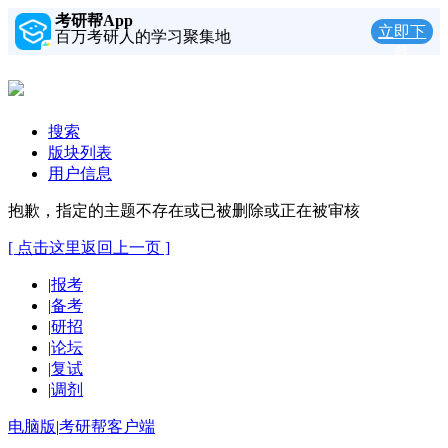
考研帮App
立即下
百万考研人的学习聚集地
载
搜索
版块列表
用户信息
抱歉，指定的主题不存在或已被删除或正在被审核
[ 点击这里返回上一页 ]
|
报考
|
备考
|
研招
|
论坛
|
复试
|
调剂
电脑版
|
考研帮客户端